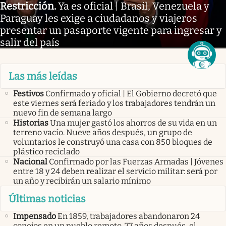
Restricción
.
Ya es oficial | Brasil, Venezuela y
Paraguay les exige a ciudadanos y viajeros
presentar un pasaporte vigente para ingresar y
salir del país
Las más leídas
Festivos
Confirmado y oficial | El Gobierno decretó que
este viernes será feriado y los trabajadores tendrán un
nuevo fin de semana largo
Historias
Una mujer gastó los ahorros de su vida en un
terreno vacío. Nueve años después, un grupo de
voluntarios le construyó una casa con 850 bloques de
plástico reciclado
Nacional
Confirmado por las Fuerzas Armadas | Jóvenes
entre 18 y 24 deben realizar el servicio militar: será por
un año y recibirán un salario mínimo
Últimas noticias
Impensado
En 1859, trabajadores abandonaron 24
conejos en un pueblo remoto. 77 años después, el