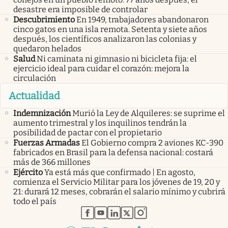
desastre era imposible de controlar
Descubrimiento
En 1949, trabajadores abandonaron
cinco gatos en una isla remota. Setenta y siete años
después, los científicos analizaron las colonias y
quedaron helados
Salud
Ni caminata ni gimnasio ni bicicleta fija: el
ejercicio ideal para cuidar el corazón: mejora la
circulación
Actualidad
Indemnización
Murió la Ley de Alquileres: se suprime el
aumento trimestral y los inquilinos tendrán la
posibilidad de pactar con el propietario
Fuerzas Armadas
El Gobierno compra 2 aviones KC-390
fabricados en Brasil para la defensa nacional: costará
más de 366 millones
Ejército
Ya está más que confirmado | En agosto,
comienza el Servicio Militar para los jóvenes de 19, 20 y
21: durará 12 meses, cobrarán el salario mínimo y cubrirá
todo el país
abre en nueva pestaña
abre en nueva pestaña
abre en nueva pestaña
abre en nueva pestaña
abre en nueva pestaña