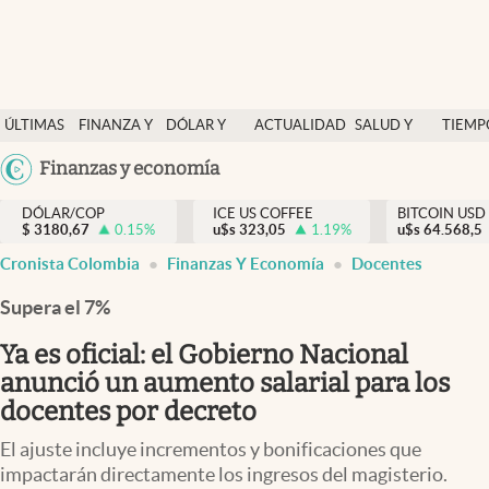
Finanzas y economía
ÚLTIMAS
FINANZA Y
DÓLAR Y
ACTUALIDAD
SALUD Y
TIEMP
Salud y nutrición
NOTICIAS
ECONOMÍA
MERCADOS
NUTRICIÓN
LIBRE
Argentina
Finanzas y economía
Vida espiritual
España
Actualidad
DÓLAR/COP
ICE US COFFEE
BITCOIN USD
$
3180,67
0.15
%
u$s
323,05
1.19
%
u$s
México
64.568,5
Tiempo libre
Cronista Colombia
Finanzas Y Economía
Docentes
USA
Dólar y mercados
Colombia
Supera el 7%
Uruguay
Curiosidades
Ya es oficial: el Gobierno Nacional
anunció un aumento salarial para los
Colombia
docentes por decreto
El ajuste incluye incrementos y bonificaciones que
impactarán directamente los ingresos del magisterio.