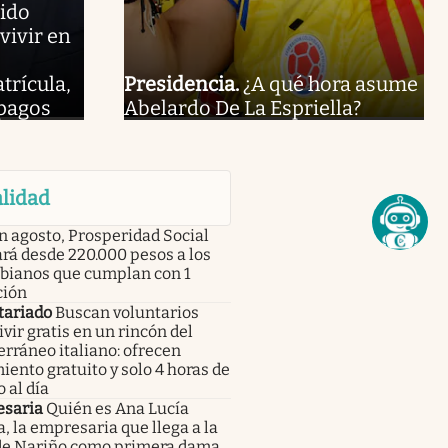
ido
vivir en
trícula,
Presidencia
.
¿A qué hora asume
 pagos
Abelardo De La Espriella?
lidad
n agosto, Prosperidad Social
rá desde 220.000 pesos a los
bianos que cumplan con 1
ción
tariado
Buscan voluntarios
ivir gratis en un rincón del
rráneo italiano: ofrecen
iento gratuito y solo 4 horas de
o al día
saria
Quién es Ana Lucía
, la empresaria que llega a la
de Nariño como primera dama