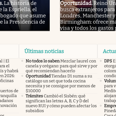
s
.
La historia de
Oportunidad
.
Reino Un
la Espriella, el
busca extranjeros para 
abogado que asume
Londres, Manchester y
e la Presidencia de
Birmingham: ofrece ma
visa y todos los gastos
Últimas noticias
Actua
l | El
No todos lo saben
Mezclar laurel con
DPS
E
ra el
canela y orégano: para qué sirve y por
otorga
ís y habrá
qué recomiendan hacerlo
colom
en 2026:
condi
Oportunidad
Tiendas D1 suma a su
oficinas
catálogo un set que toda cocina
Volun
necesita y se consigue por menos de
para v
uertos de
$10.000
Medite
ranquilla
alojam
Trámites
Cambió el Sisbén: qué
dadanos
trabaj
significan las letras A, B, C y D del
enovación
nuevo RUI y cómo pueden afectar los
Empre
subsidios
Pineda
los
Casa 