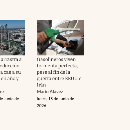
arrastra a
Gasolineros viven
oducción
tormenta perfecta,
a cae a su
pese al fin de la
 en año y
guerra entre EEUU e
Irán
ez
Mario Alavez
de Junio de
lunes, 15 de Junio de
2026