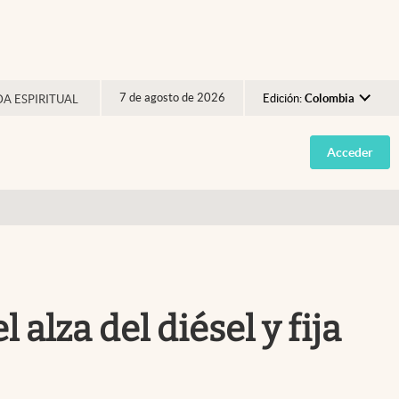
7 de agosto de 2026
Edición:
Colombia
DA ESPIRITUAL
Argentina
Acceder
España
México
USA
Colombia
Uruguay
alza del diésel y fija