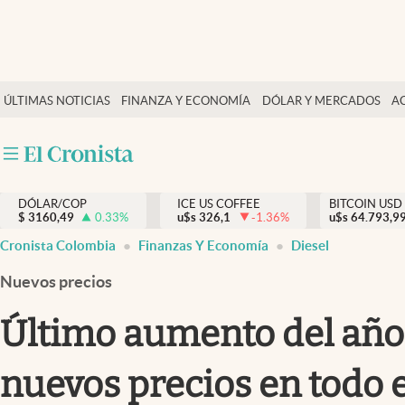
Finanzas y economía
ÚLTIMAS NOTICIAS
FINANZA Y ECONOMÍA
DÓLAR Y MERCADOS
A
Salud y nutrición
Vida espiritual
Actualidad
DÓLAR/COP
ICE US COFFEE
BITCOIN USD
Tiempo libre
$
3160,49
0.33
%
u$s
326,1
-1.36
%
u$s
64.793,9
Dólar y mercados
Cronista Colombia
Finanzas Y Economía
Diesel
Curiosidades
Nuevos precios
Último aumento del año |
nuevos precios en todo e