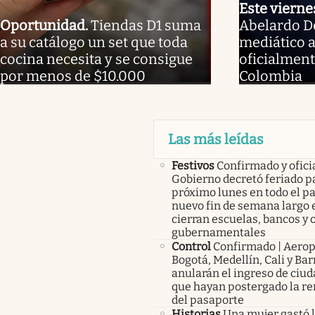
Este vierne
Oportunidad
.
Tiendas D1 suma
Abelardo De 
a su catálogo un set que toda
mediático 
cocina necesita y se consigue
oficialment
por menos de $10.000
Colombia
Las más leídas
Festivos
Confirmado y oficia
Gobierno decretó feriado pa
próximo lunes en todo el pa
nuevo fin de semana largo 
cierran escuelas, bancos y 
gubernamentales
Control
Confirmado | Aerop
Bogotá, Medellín, Cali y Bar
anularán el ingreso de ciu
que hayan postergado la r
del pasaporte
Historias
Una mujer gastó 