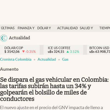
Finanzas y economía
ÚLTIMAS
FINANZA Y
DÓLAR Y
ACTUALIDAD
SALUD Y
TIEMP
Salud y nutrición
NOTICIAS
ECONOMÍA
MERCADOS
NUTRICIÓN
LIBRE
Argentina
Actualidad
Vida espiritual
España
Actualidad
DÓLAR/COP
ICE US COFFEE
BITCOIN USD
$
3142,06
-0.35
%
u$s
324,15
3.52
%
u$s
México
63.908,7
Tiempo libre
Cronista Colombia
Actualidad
Gas
USA
Dólar y mercados
Colombia
Aumento
Uruguay
Curiosidades
Se dispara el gas vehicular en Colombia:
las tarifas subirán hasta un 34% y
Colombia
golpearán el bolsillo de miles de
conductores
El nuevo ajuste en el precio del GNV impacta de lleno a