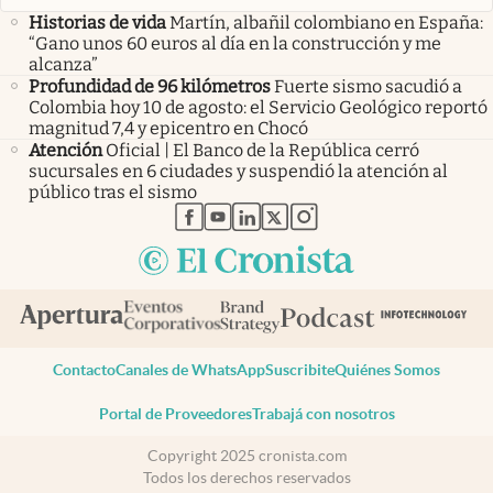
Historias de vida
Martín, albañil colombiano en España:
“Gano unos 60 euros al día en la construcción y me
alcanza”
Profundidad de 96 kilómetros
Fuerte sismo sacudió a
Colombia hoy 10 de agosto: el Servicio Geológico reportó
magnitud 7,4 y epicentro en Chocó
Atención
Oficial | El Banco de la República cerró
sucursales en 6 ciudades y suspendió la atención al
público tras el sismo
abre en nueva pestaña
abre en nueva pestaña
abre en nueva pestaña
abre en nueva pestaña
abre en nueva pestaña
Contacto
Canales de WhatsApp
Suscribite
Quiénes Somos
Portal de Proveedores
Trabajá con nosotros
Copyright 2025 cronista.com
Todos los derechos reservados