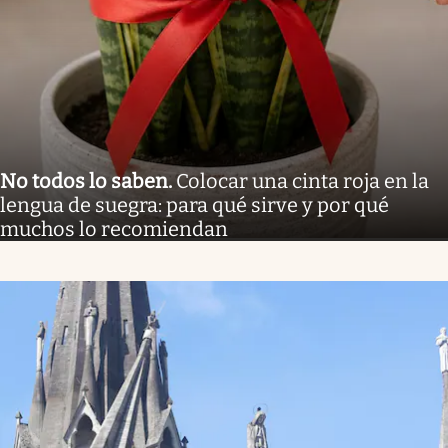
No todos lo saben
.
Colocar una cinta roja en la
lengua de suegra: para qué sirve y por qué
muchos lo recomiendan