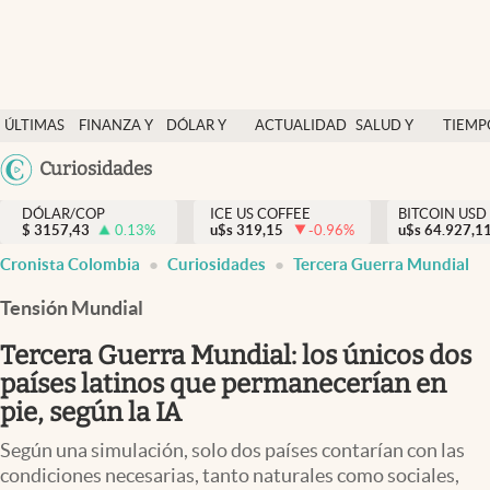
Finanzas y economía
ÚLTIMAS
FINANZA Y
DÓLAR Y
ACTUALIDAD
SALUD Y
TIEMP
Salud y nutrición
NOTICIAS
ECONOMÍA
MERCADOS
NUTRICIÓN
LIBRE
Argentina
Curiosidades
Vida espiritual
España
Actualidad
DÓLAR/COP
ICE US COFFEE
BITCOIN USD
$
3157,43
0.13
%
u$s
319,15
-0.96
%
u$s
México
64.927,1
Tiempo libre
Cronista Colombia
Curiosidades
Tercera Guerra Mundial
USA
Dólar y mercados
Colombia
Tensión Mundial
Uruguay
Curiosidades
Tercera Guerra Mundial: los únicos dos
países latinos que permanecerían en
Colombia
pie, según la IA
Según una simulación, solo dos países contarían con las
condiciones necesarias, tanto naturales como sociales,