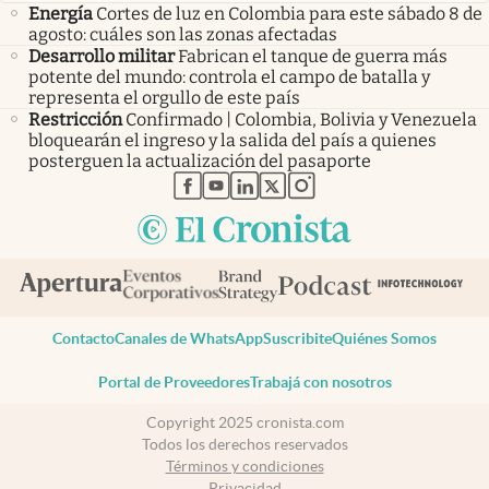
Energía
Cortes de luz en Colombia para este sábado 8 de
agosto: cuáles son las zonas afectadas
Desarrollo militar
Fabrican el tanque de guerra más
potente del mundo: controla el campo de batalla y
representa el orgullo de este país
Restricción
Confirmado | Colombia, Bolivia y Venezuela
bloquearán el ingreso y la salida del país a quienes
posterguen la actualización del pasaporte
abre en nueva pestaña
abre en nueva pestaña
abre en nueva pestaña
abre en nueva pestaña
abre en nueva pestaña
Contacto
Canales de WhatsApp
Suscribite
Quiénes Somos
Portal de Proveedores
Trabajá con nosotros
Copyright 2025 cronista.com
Todos los derechos reservados
Términos y condiciones
Privacidad