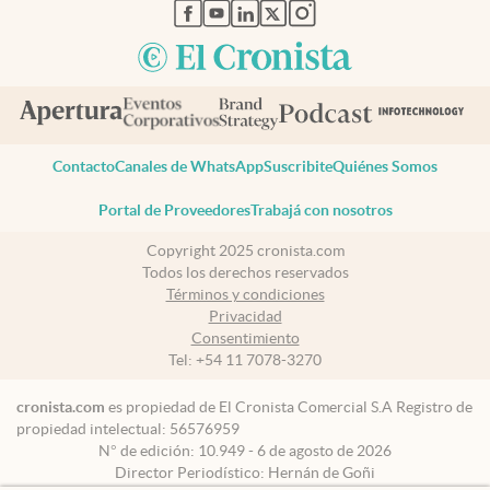
abre en nueva pestaña
abre en nueva pestaña
abre en nueva pestaña
abre en nueva pestaña
abre en nueva pestaña
Contacto
Canales de WhatsApp
Suscribite
Quiénes Somos
Portal de Proveedores
Trabajá con nosotros
Copyright 2025 cronista.com
Todos los derechos reservados
Términos y condiciones
Privacidad
Consentimiento
Tel:
+54 11 7078-3270
cronista.com
es propiedad de El Cronista Comercial S.A Registro de
propiedad intelectual: 56576959
N° de edición: 10.949 - 6 de agosto de 2026
Director Periodístico: Hernán de Goñi