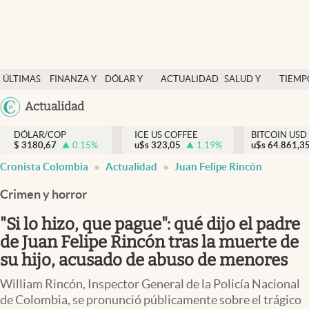
Finanzas y economía
ÚLTIMAS
FINANZA Y
DÓLAR Y
ACTUALIDAD
SALUD Y
TIEMP
Salud y nutrición
NOTICIAS
ECONOMÍA
MERCADOS
NUTRICIÓN
LIBRE
Argentina
Actualidad
Vida espiritual
España
Actualidad
DÓLAR/COP
ICE US COFFEE
BITCOIN USD
$
3180,67
0.15
%
u$s
323,05
1.19
%
u$s
México
64.861,3
Tiempo libre
Cronista Colombia
Actualidad
Juan Felipe Rincón
USA
Dólar y mercados
Colombia
Crimen y horror
Uruguay
Curiosidades
"Si lo hizo, que pague": qué dijo el padre
de Juan Felipe Rincón tras la muerte de
Colombia
su hijo, acusado de abuso de menores
William Rincón, Inspector General de la Policía Nacional
de Colombia, se pronunció públicamente sobre el trágico