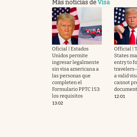
Más noticias de
Visa
Oficial | Estados
Official |
Unidos permite
States ma
ingresar legalmente
entry to f
sin visa americana a
travelers
las personas que
a valid vi
completen el
cannot pr
Formulario PPTC 153:
documen
los requisitos
12:01
13:02