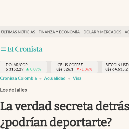
Finanzas y economía
ÚLTIMAS NOTICIAS
FINANZA Y ECONOMÍA
DÓLAR Y MERCADOS
A
Salud y nutrición
Vida espiritual
Actualidad
DÓLAR/COP
ICE US COFFEE
BITCOIN USD
Tiempo libre
$
3152,29
0.07
%
u$s
326,1
-1.36
%
u$s
64.635,2
Dólar y mercados
Cronista Colombia
Actualidad
Visa
Curiosidades
Los detalles
La verdad secreta detrás 
¿podrían deportarte?