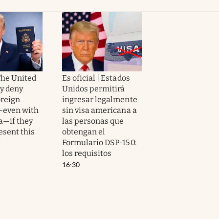
 The United
Es oficial | Estados
y deny
Unidos permitirá
oreign
ingresar legalmente
—even with
sin visa americana a
sa—if they
las personas que
esent this
obtengan el
t
Formulario DSP-150:
los requisitos
16:30