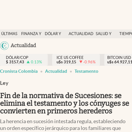
Finanzas y economía
ÚLTIMAS
FINANZA Y
DÓLAR Y
ACTUALIDAD
SALUD Y
TIEMP
Salud y nutrición
NOTICIAS
ECONOMÍA
MERCADOS
NUTRICIÓN
LIBRE
Argentina
Actualidad
Vida espiritual
España
Actualidad
DÓLAR/COP
ICE US COFFEE
BITCOIN USD
$
3157,43
0.13
%
u$s
319,15
-0.96
%
u$s
México
64.927,1
Tiempo libre
Cronista Colombia
Actualidad
Testamento
USA
Dólar y mercados
Colombia
Ley
Uruguay
Curiosidades
Fin de la normativa de Sucesiones: se
elimina el testamento y los cónyuges se
Colombia
convierten en primeros herederos
La herencia en sucesión intestada regula, estableciendo
un orden específico jerárquico para los familiares que