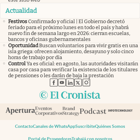
Actualidad
Festivos
Confirmado y oficial | El Gobierno decretó
feriado para el próximo lunes en todo el país y habrá
nuevo fin de semana largo en 2026: cierran escuelas,
bancos y oficinas gubernamentales
Oportunidad
Buscan voluntarios para vivir gratis en una
isla griega: ofrecen alojamiento, desayuno y solo cinco
horas de trabajo por día
Control
Ya es oficial: en agosto, las autoridades visitarán
casa por casa para verificar la existencia de los titulares
de pensiones o les darán de baja la prestación
abre en nueva pestaña
abre en nueva pestaña
abre en nueva pestaña
abre en nueva pestaña
abre en nueva pestaña
Contacto
Canales de WhatsApp
Suscribite
Quiénes Somos
Portal de Proveedores
Trabajá con nosotros