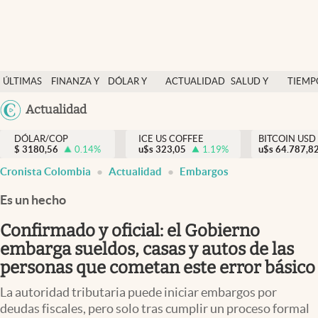
Finanzas y economía
ÚLTIMAS
FINANZA Y
DÓLAR Y
ACTUALIDAD
SALUD Y
TIEMP
Salud y nutrición
NOTICIAS
ECONOMÍA
MERCADOS
NUTRICIÓN
LIBRE
Argentina
Actualidad
Vida espiritual
España
Actualidad
DÓLAR/COP
ICE US COFFEE
BITCOIN USD
$
3180,56
0.14
%
u$s
323,05
1.19
%
u$s
México
64.787,8
Tiempo libre
Cronista Colombia
Actualidad
Embargos
USA
Dólar y mercados
Colombia
Es un hecho
Uruguay
Curiosidades
Confirmado y oficial: el Gobierno
embarga sueldos, casas y autos de las
Colombia
personas que cometan este error básico
La autoridad tributaria puede iniciar embargos por
deudas fiscales, pero solo tras cumplir un proceso formal