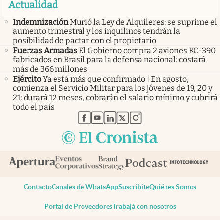
Actualidad
Indemnización
Murió la Ley de Alquileres: se suprime el
aumento trimestral y los inquilinos tendrán la
posibilidad de pactar con el propietario
Fuerzas Armadas
El Gobierno compra 2 aviones KC-390
fabricados en Brasil para la defensa nacional: costará
más de 366 millones
Ejército
Ya está más que confirmado | En agosto,
comienza el Servicio Militar para los jóvenes de 19, 20 y
21: durará 12 meses, cobrarán el salario mínimo y cubrirá
todo el país
abre en nueva pestaña
abre en nueva pestaña
abre en nueva pestaña
abre en nueva pestaña
abre en nueva pestaña
Contacto
Canales de WhatsApp
Suscribite
Quiénes Somos
Portal de Proveedores
Trabajá con nosotros