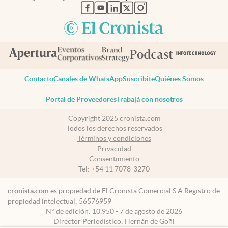
abre en nueva pestaña
abre en nueva pestaña
abre en nueva pestaña
abre en nueva pestaña
abre en nueva pestaña
Contacto
Canales de WhatsApp
Suscribite
Quiénes Somos
Portal de Proveedores
Trabajá con nosotros
Copyright 2025 cronista.com
Todos los derechos reservados
Términos y condiciones
Privacidad
Consentimiento
Tel:
+54 11 7078-3270
cronista.com
es propiedad de El Cronista Comercial S.A Registro de
propiedad intelectual: 56576959
N° de edición: 10.950 - 7 de agosto de 2026
Director Periodístico: Hernán de Goñi