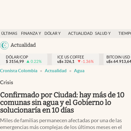
Finanzas y economía
ÚLTIMAS
FINANZA Y
DÓLAR Y
ACTUALIDAD
SALUD Y
TIEMP
Salud y nutrición
NOTICIAS
ECONOMÍA
MERCADOS
NUTRICIÓN
LIBRE
Argentina
Actualidad
Vida espiritual
España
Actualidad
DÓLAR/COP
ICE US COFFEE
BITCOIN USD
$
3156,99
0.22
%
u$s
326,1
-1.36
%
u$s
México
64.913,6
Tiempo libre
Cronista Colombia
Actualidad
Agua
USA
Dólar y mercados
Colombia
Crisis
Uruguay
Curiosidades
Confirmado por Ciudad: hay más de 10
comunas sin agua y el Gobierno lo
Colombia
solucionaría en 10 días
Miles de familias permanecen afectadas por una de las
emergencias más complejas de los últimos meses en el