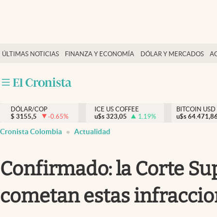
Finanzas y economía
ÚLTIMAS NOTICIAS
FINANZA Y ECONOMÍA
DÓLAR Y MERCADOS
A
Salud y nutrición
Vida espiritual
Actualidad
DÓLAR/COP
ICE US COFFEE
BITCOIN USD
Tiempo libre
$
3155,5
-0.65
%
u$s
323,05
1.19
%
u$s
64.471,8
Dólar y mercados
Cronista Colombia
Actualidad
Curiosidades
Confirmado: la Corte Su
cometan estas infracci