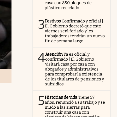
casa con 850 bloques de
plástico reciclado
3
Festivos
Confirmado y oficial |
El Gobierno decretó que este
viernes será feriado y los
trabajadores tendrán un nuevo
fin de semana largo
4
Atención
Ya es oficial y
confirmado | El Gobierno
visitará casa por casa con
abogados y administrativos
para comprobar la existencia
de los titulares de pensiones y
subsidios
5
Historias de vida
Tiene 37
años, renunció a su trabajo y se
mudó a las sierras para
construir una casa con