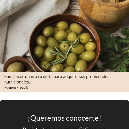
Infotechnology
Clase
Clima
Mundial 2026
Eventos Corporativos
El Cronista Studio
Mediakit
Sumá aceitunas a tu dieta para adquirir sus propiedades
abre en nueva pestaña
nutricionales.
Argentina
Fuente: Freepik
¡Queremos conocerte!