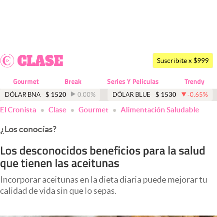
Últimas noticias
Dólar
Suscribite x $999
Members
Gourmet
Break
Series Y Peliculas
Trendy
Economía y Política
DÓLAR BNA
$
1520
0.00
%
DÓLAR BLUE
$
1530
-0.65
%
El Cronista
Clase
Gourmet
Alimentación Saludable
Finanzas y Mercados
¿Los conocías?
Mercados Online
Los desconocidos beneficios para la salud
Negocios
que tienen las aceitunas
Columnistas
Incorporar aceitunas en la dieta diaria puede mejorar tu
Otras secciones
calidad de vida sin que lo sepas.
Apertura