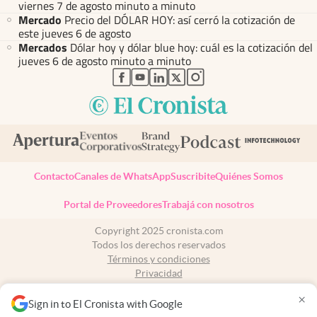
viernes 7 de agosto minuto a minuto
Mercado
Precio del DÓLAR HOY: así cerró la cotización de
este jueves 6 de agosto
Mercados
Dólar hoy y dólar blue hoy: cuál es la cotización del
jueves 6 de agosto minuto a minuto
abre en nueva pestaña
abre en nueva pestaña
abre en nueva pestaña
abre en nueva pestaña
abre en nueva pestaña
Contacto
Canales de WhatsApp
Suscribite
Quiénes Somos
Portal de Proveedores
Trabajá con nosotros
Copyright 2025 cronista.com
Todos los derechos reservados
Términos y condiciones
Privacidad
Consentimiento
×
Tel:
+54 11 7078-3270
Sign in to El Cronista with Google