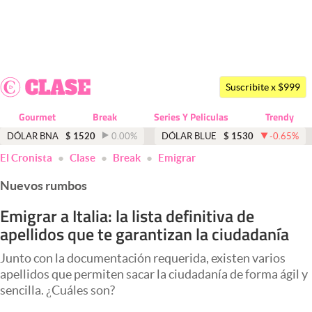
Últimas noticias
Dólar
Suscribite x $999
Members
Gourmet
Break
Series Y Peliculas
Trendy
Economía y Política
DÓLAR BNA
$
1520
0.00
%
DÓLAR BLUE
$
1530
-0.65
%
El Cronista
Clase
Break
Emigrar
Finanzas y Mercados
Nuevos rumbos
Mercados Online
Emigrar a Italia: la lista definitiva de
Negocios
apellidos que te garantizan la ciudadanía
Columnistas
Junto con la documentación requerida, existen varios
Otras secciones
apellidos que permiten sacar la ciudadanía de forma ágil y
sencilla. ¿Cuáles son?
Apertura