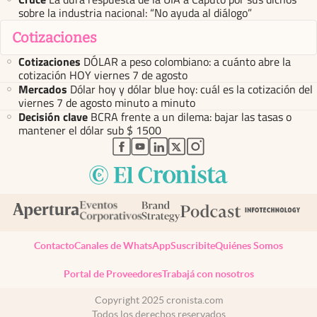
sobre la industria nacional: “No ayuda al diálogo”
Cotizaciones
Cotizaciones
DÓLAR a peso colombiano: a cuánto abre la
cotización HOY viernes 7 de agosto
Mercados
Dólar hoy y dólar blue hoy: cuál es la cotización del
viernes 7 de agosto minuto a minuto
Decisión clave
BCRA frente a un dilema: bajar las tasas o
mantener el dólar sub $ 1500
abre en nueva pestaña
abre en nueva pestaña
abre en nueva pestaña
abre en nueva pestaña
abre en nueva pestaña
Contacto
Canales de WhatsApp
Suscribite
Quiénes Somos
Portal de Proveedores
Trabajá con nosotros
Copyright 2025 cronista.com
Todos los derechos reservados