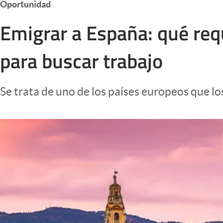
Oportunidad
Infotechnology
Emigrar a España: qué requ
Clase
Clima
para buscar trabajo
Mundial 2026
Eventos Corporativos
Se trata de uno de los países europeos que l
El Cronista Studio
Mediakit
abre en nueva pestaña