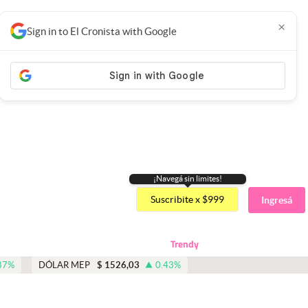
×
Sign in to El Cronista with Google
¡Navegá sin limites!
Suscribite x $999
Ingresá
Trendy
87
%
DÓLAR MEP
$
1526,03
0.43
%