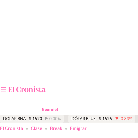
Últimas noticias
Dólar
Members
Economía y Política
Finanzas y Mercados
Mercados Online
Negocios
Columnistas
Gourmet
Otras secciones
DÓLAR BNA
$
1520
0.00
%
DÓLAR BLUE
$
1525
-0.33
%
El Cronista
Clase
Break
Emigrar
Apertura