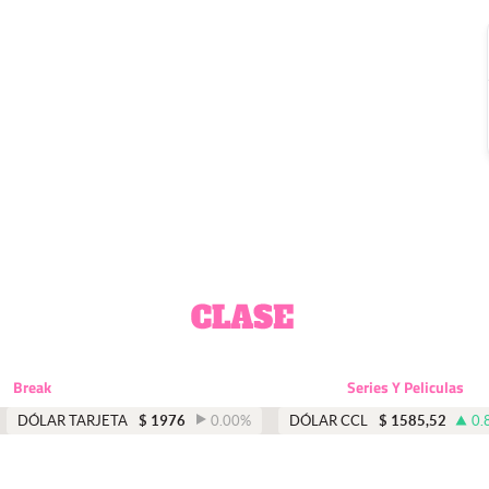
Break
Series Y Peliculas
DÓLAR TARJETA
$
1976
0.00
%
DÓLAR CCL
$
1585,52
0.