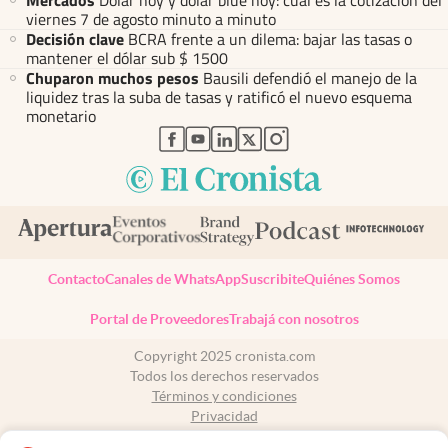
Mercados
Dólar hoy y dólar blue hoy: cuál es la cotización del
viernes 7 de agosto minuto a minuto
Decisión clave
BCRA frente a un dilema: bajar las tasas o
mantener el dólar sub $ 1500
Chuparon muchos pesos
Bausili defendió el manejo de la
liquidez tras la suba de tasas y ratificó el nuevo esquema
monetario
abre en nueva pestaña
abre en nueva pestaña
abre en nueva pestaña
abre en nueva pestaña
abre en nueva pestaña
Contacto
Canales de WhatsApp
Suscribite
Quiénes Somos
Portal de Proveedores
Trabajá con nosotros
Copyright 2025 cronista.com
Todos los derechos reservados
Términos y condiciones
Privacidad
Consentimiento