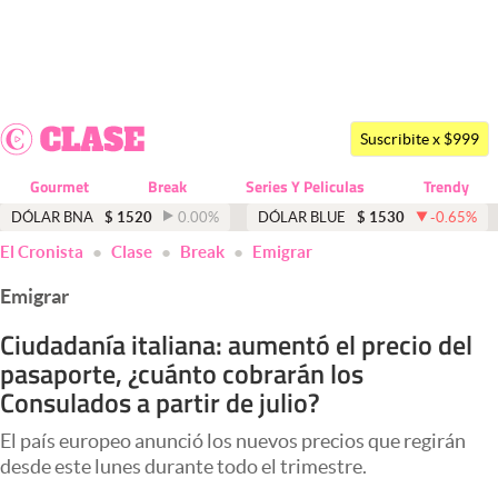
Últimas noticias
Dólar
Suscribite x $999
Members
Gourmet
Break
Series Y Peliculas
Trendy
Economía y Política
DÓLAR BNA
$
1520
0.00
%
DÓLAR BLUE
$
1530
-0.65
%
El Cronista
Clase
Break
Emigrar
Finanzas y Mercados
Emigrar
Mercados Online
Ciudadanía italiana: aumentó el precio del
Negocios
pasaporte, ¿cuánto cobrarán los
Columnistas
Consulados a partir de julio?
Otras secciones
El país europeo anunció los nuevos precios que regirán
desde este lunes durante todo el trimestre.
Apertura