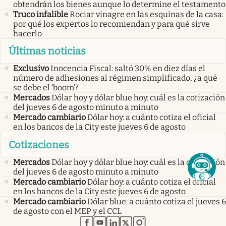
obtendrán los bienes aunque lo determine el testamento
Truco infalible
Rociar vinagre en las esquinas de la casa:
por qué los expertos lo recomiendan y para qué sirve
hacerlo
Últimas noticias
Exclusivo
Inocencia Fiscal: saltó 30% en diez días el
número de adhesiones al régimen simplificado, ¿a qué
se debe el ‘boom’?
Mercados
Dólar hoy y dólar blue hoy: cuál es la cotización
del jueves 6 de agosto minuto a minuto
Mercado cambiario
Dólar hoy: a cuánto cotiza el oficial
en los bancos de la City este jueves 6 de agosto
Cotizaciones
Mercados
Dólar hoy y dólar blue hoy: cuál es la cotización
del jueves 6 de agosto minuto a minuto
Mercado cambiario
Dólar hoy: a cuánto cotiza el oficial
en los bancos de la City este jueves 6 de agosto
Mercado cambiario
Dólar blue: a cuánto cotiza el jueves 6
de agosto con el MEP y el CCL
abre en nueva pestaña
abre en nueva pestaña
abre en nueva pestaña
abre en nueva pestaña
abre en nueva pestaña