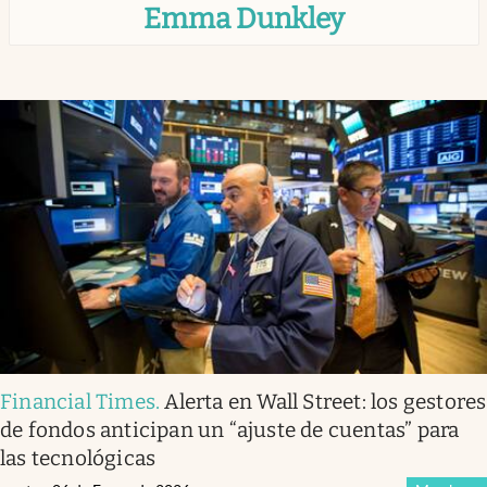
Emma Dunkley
Infotechnology
Clase
Clima
Mundial 2026
Eventos Corporativos
El Cronista Studio
Mediakit
abre en nueva pestaña
Argentina
Financial Times
.
Alerta en Wall Street: los gestores
de fondos anticipan un “ajuste de cuentas” para
las tecnológicas