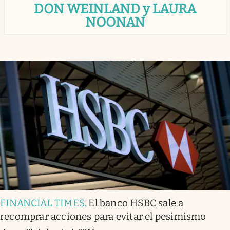
DON WEINLAND y LAURA
Infotechnology
NOONAN
Clase
Clima
Mundial 2026
Eventos Corporativos
El Cronista Studio
Mediakit
abre en nueva pestaña
Argentina
FINANCIAL TIMES
.
El banco HSBC sale a
recomprar acciones para evitar el pesimismo