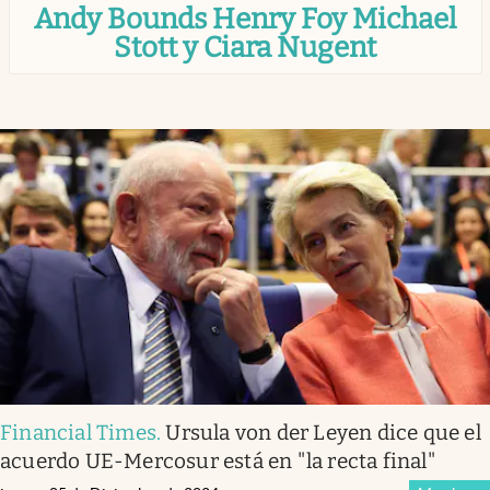
Andy Bounds Henry Foy Michael
Infotechnology
Stott y Ciara Nugent
Clase
Clima
Mundial 2026
Eventos Corporativos
El Cronista Studio
Mediakit
abre en nueva pestaña
Argentina
Financial Times
.
Ursula von der Leyen dice que el
acuerdo UE-Mercosur está en "la recta final"