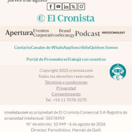
abre en nueva pestaña
abre en nueva pestaña
abre en nueva pestaña
abre en nueva pestaña
abre en nueva pestaña
Contacto
Canales de WhatsApp
Suscribite
Quiénes Somos
Portal de Proveedores
Trabajá con nosotros
Copyright 2025 cronista.com
Todos los derechos reservados
Términos y condiciones
Privacidad
Consentimiento
Tel:
+54 11 7078-3270
cronista.com
es propiedad de El Cronista Comercial S.A Registro de
propiedad intelectual: 56576959
N° de edición: 10.949 - 6 de agosto de 2026
Director Periodístico: Hernán de Goñi