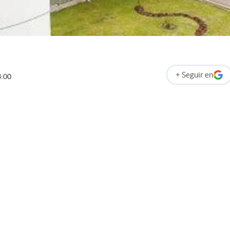
+
Seguir
en
3:00
abre en nueva p