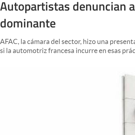
Autopartistas denuncian a
Infotechnology
Clase
dominante
Clima
Mundial 2026
AFAC, la cámara del sector, hizo una present
Eventos Corporativos
si la automotriz francesa incurre en esas prá
El Cronista Studio
Mediakit
abre en nueva pestaña