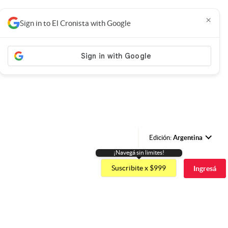
×
Sign in to El Cronista with Google
Edición:
Argentina
¡Navegá sin limites!
Argentina
Suscribite x $999
Ingresá
España
México
USA
Colombia