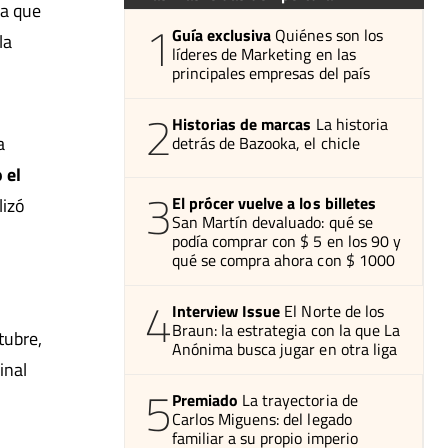
ga que
1
Guía exclusiva
Quiénes son los
la
líderes de Marketing en las
principales empresas del país
2
Historias de marcas
La historia
a
detrás de Bazooka, el chicle
 el
3
El prócer vuelve a los billetes
lizó
San Martín devaluado: qué se
podía comprar con $ 5 en los 90 y
qué se compra ahora con $ 1000
4
Interview Issue
El Norte de los
Braun: la estrategia con la que La
tubre,
Anónima busca jugar en otra liga
inal
5
Premiado
La trayectoria de
Carlos Miguens: del legado
familiar a su propio imperio