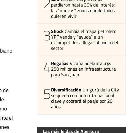
2
perdieron hasta 30% de interés:
las “nuevas” zonas donde todos
quieren vivir
3
Shock
Cambia el mapa petrolero:
YPF vende y “ayuda” a un
excompetidor a llegar al podio del
sector
mbiano
4
Regalías
Vicuña adelanta u$s
250 millones en infraestructura
para San Juan
5
o de
Diversificación
Un gurú de la City
se quedó con una ruta nacional
de
clave y cobrará el peaje por 20
años
como
nte el
iones
Las más leídas de Apertura