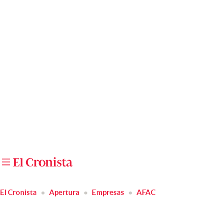
Últimas noticias
Dólar
Members
Economía y Política
Finanzas y Mercados
Mercados Online
Negocios
Columnistas
Otras secciones
El Cronista
Apertura
Empresas
AFAC
Apertura