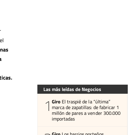
r
el
inas
a
ticas.
Las más leídas de Negocios
1
Giro
El traspié de la “última”
marca de zapatillas: de fabricar 1
millón de pares a vender 300.000
importadas
Giro
Los barrios porteños