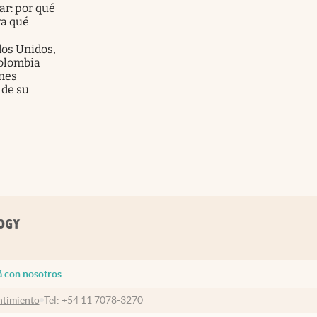
ar: por qué
ra qué
dos Unidos,
olombia
enes
 de su
á con nosotros
timiento
Tel:
+54 11 7078-3270