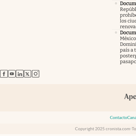
Docume
Repúbl
prohíbe
los ci
renova
Docume
México
Domini
país a 
poster
pasapo
abre en nueva pestaña
abre en nueva pestaña
abre en nueva pestaña
abre en nueva pestaña
abre en nueva pestaña
Contacto
Cana
Copyright 2025 cronista.com
To