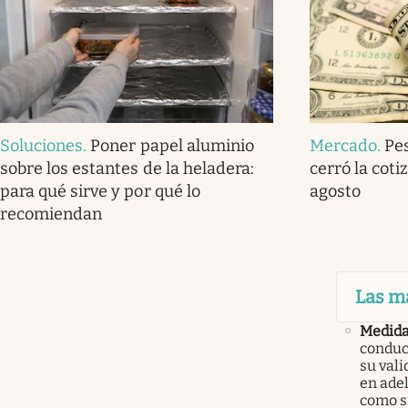
Soluciones
.
Poner papel aluminio
Mercado
.
Pe
sobre los estantes de la heladera:
cerró la coti
para qué sirve y por qué lo
agosto
recomiendan
Las m
Medid
conduc
su val
en ade
como 