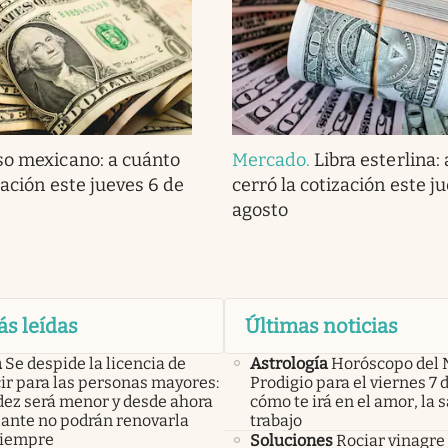
so mexicano: a cuánto
Mercado
.
Libra esterlina:
zación este jueves 6 de
cerró la cotización este j
agosto
ás leídas
Últimas noticias
a
Se despide la licencia de
Astrología
Horóscopo del 
ir para las personas mayores:
Prodigio para el viernes 7 
idez será menor y desde ahora
cómo te irá en el amor, la s
lante no podrán renovarla
trabajo
siempre
Soluciones
Rociar vinagre 