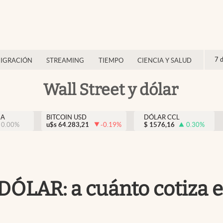
7 
IGRACIÓN
STREAMING
TIEMPO
CIENCIA Y SALUD
Wall Street y dólar
NA
BITCOIN USD
DÓLAR CCL
0.00
%
u$s
64.283,21
-0.19
%
$
1576,16
0.30
%
ÓLAR: a cuánto cotiza es