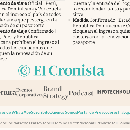
nto de viaje
Oficial | Perú,
puerta y la entrada del hog
ica Dominicana y Venezuela
lo recomiendan tanto y pa
n el ingreso al país de todos
sirve
udadanos que posterguen la
Medida
Confirmado | Esta
ción de su pasaporte
República Dominicana y C
nto de viaje
Confirmado |
bloquean el ingreso a qui
, Perú y República
postergaron la renovación
cana prohíben el ingreso al
pasaporte
todos los ciudadanos que
guen la renovación de su
rte
les de WhatsApp
Suscribite
Quiénes Somos
Portal de Proveedores
Trabaj
dos los derechos reservados
Términos y condiciones
Privacidad
Consen