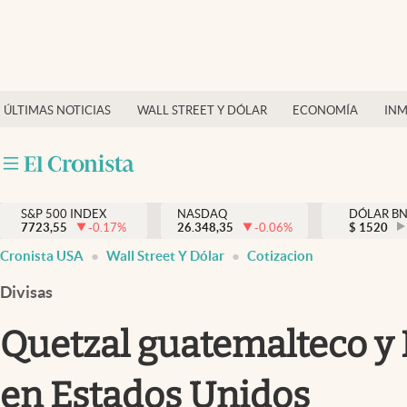
Últimas Noticias
Finanzas y economía
ÚLTIMAS NOTICIAS
WALL STREET Y DÓLAR
ECONOMÍA
INM
Wall Street y dólar
Inmigración
Trending
S&P 500 INDEX
NASDAQ
DÓLAR B
7723,55
-0.17
%
26.348,35
-0.06
%
$
1520
Tiempo
Cronista USA
Wall Street Y Dólar
Cotizacion
Ciencia y salud
Divisas
Espiritual
Quetzal guatemalteco y D
Streaming
en Estados Unidos
PC y mobile