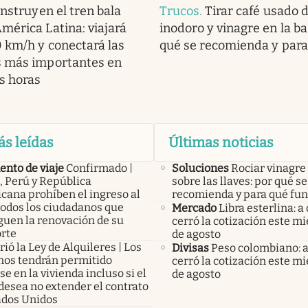
nstruyen el tren bala
Trucos
.
Tirar café usado 
mérica Latina: viajará
inodoro y vinagre en la ba
 km/h y conectará las
qué se recomienda y para
s más importantes en
s horas
ás leídas
Últimas noticias
nto de viaje
Confirmado |
Soluciones
Rociar vinagre
, Perú y República
sobre las llaves: por qué se
cana prohíben el ingreso al
recomienda y para qué fu
todos los ciudadanos que
Mercado
Libra esterlina: a
guen la renovación de su
cerró la cotización este mi
rte
de agosto
ió la Ley de Alquileres | Los
Divisas
Peso colombiano: 
inos tendrán permitido
cerró la cotización este mi
e en la vivienda incluso si el
de agosto
desea no extender el contrato
ados Unidos