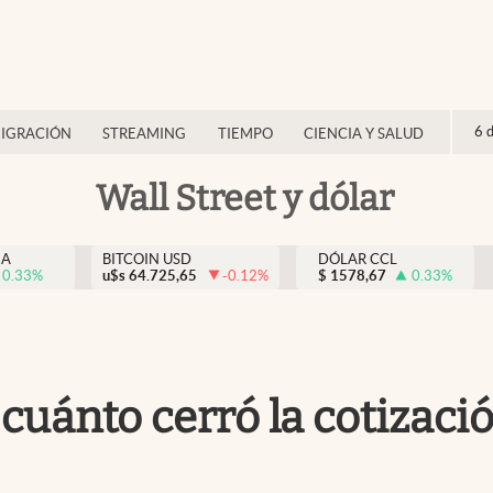
6 
IGRACIÓN
STREAMING
TIEMPO
CIENCIA Y SALUD
Wall Street y dólar
NA
BITCOIN USD
DÓLAR CCL
0.33
%
u$s
64.725,65
-0.12
%
$
1578,67
0.33
%
cuánto cerró la cotizació