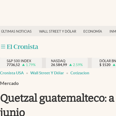
Últimas Noticias
Finanzas y economía
ÚLTIMAS NOTICIAS
WALL STREET Y DÓLAR
ECONOMÍA
INM
Wall Street y dólar
Inmigración
Trending
S&P 500 INDEX
NASDAQ
DÓLAR B
7736,52
1.79
%
26.584,99
2.59
%
$
1520
Tiempo
Cronista USA
Wall Street Y Dólar
Cotizacion
Ciencia y salud
Mercado
Espiritual
Quetzal guatemalteco: a 
Streaming
junio
PC y mobile