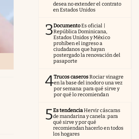
desea no extender el contrato
en Estados Unidos
3
Documento
Es oficial |
República Dominicana,
Estados Unidos y México
prohíben el ingreso a
ciudadanos que hayan
postergado la renovación del
pasaporte
4
Trucos caseros
Rociar vinagre
en la base del inodoro una vez
por semana: para qué sirve y
por qué lo recomiendan
5
Es tendencia
Hervir cáscaras
de mandarina y canela: para
qué sirve y por qué
recomiendan hacerlo en todos
los hogares