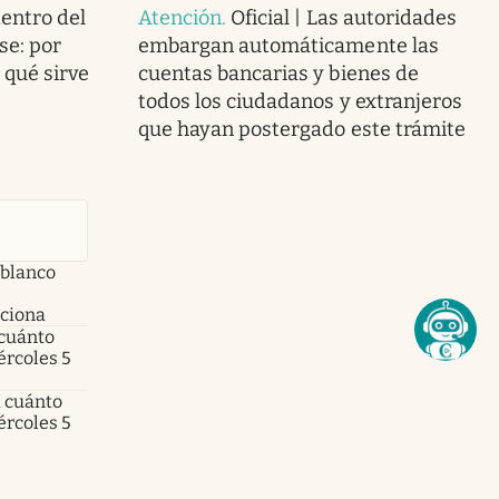
dentro del
Atención
.
Oficial | Las autoridades
se: por
embargan automáticamente las
 qué sirve
cuentas bancarias y bienes de
todos los ciudadanos y extranjeros
que hayan postergado este trámite
 blanco
nciona
 cuánto
ércoles 5
a cuánto
ércoles 5