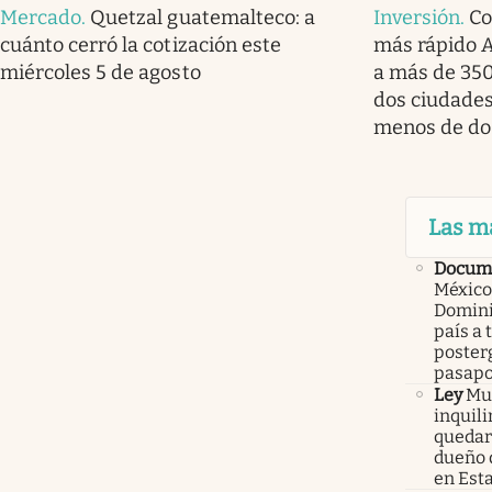
Mercado
.
Quetzal guatemalteco: a
Inversión
.
Co
cuánto cerró la cotización este
más rápido A
miércoles 5 de agosto
a más de 350
dos ciudade
menos de do
Las m
Docume
México
Domini
país a 
poster
pasapo
Ley
Mur
inquil
quedars
dueño 
en Est