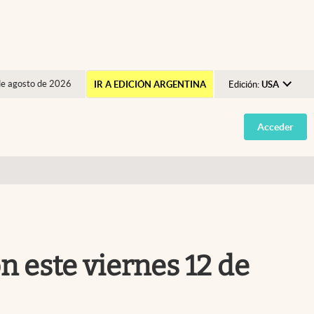
de agosto de 2026
IR A EDICIÓN ARGENTINA
Edición:
USA
Argentina
Acceder
España
México
USA
Colombia
Uruguay
n este viernes 12 de