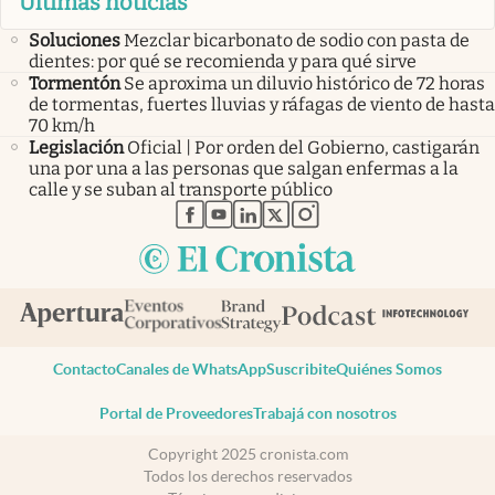
Últimas noticias
Soluciones
Mezclar bicarbonato de sodio con pasta de
dientes: por qué se recomienda y para qué sirve
Tormentón
Se aproxima un diluvio histórico de 72 horas
de tormentas, fuertes lluvias y ráfagas de viento de hasta
70 km/h
Legislación
Oficial | Por orden del Gobierno, castigarán
una por una a las personas que salgan enfermas a la
calle y se suban al transporte público
abre en nueva pestaña
abre en nueva pestaña
abre en nueva pestaña
abre en nueva pestaña
abre en nueva pestaña
Contacto
Canales de WhatsApp
Suscribite
Quiénes Somos
Portal de Proveedores
Trabajá con nosotros
Copyright 2025 cronista.com
Todos los derechos reservados