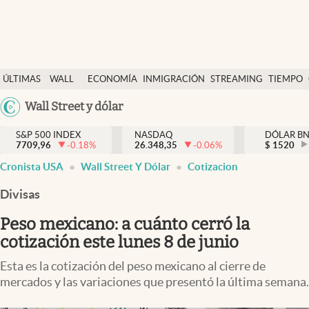
Últimas Noticias
ÚLTIMAS
WALL
ECONOMÍA
INMIGRACIÓN
STREAMING
TIEMPO
Finanzas y economía
NOTICIAS
STREET
Argentina
Wall Street y dólar
Wall Street y dólar
Y
España
Inmigración
DÓLAR
S&P 500 INDEX
NASDAQ
DÓLAR B
7709,96
-0.18
%
26.348,35
-0.06
%
México
$
1520
Trending
Cronista USA
Wall Street Y Dólar
Cotizacion
USA
Tiempo
Colombia
Divisas
Uruguay
Ciencia y salud
Peso mexicano: a cuánto cerró la
Espiritual
cotización este lunes 8 de junio
Streaming
Esta es la cotización del peso mexicano al cierre de
mercados y las variaciones que presentó la última semana.
PC y mobile