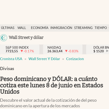
Últimas Noticias
ÚLTIMAS
WALL
ECONOMÍA
INMIGRACIÓN
STREAMING
TIEMPO
Finanzas y economía
NOTICIAS
STREET
Argentina
Wall Street y dólar
Wall Street y dólar
Y
España
Inmigración
DÓLAR
S&P 500 INDEX
NASDAQ
DÓLAR B
7723,55
-0.17
%
26.363,44
-0.83
%
México
$
1520
Trending
Cronista USA
Wall Street Y Dólar
Cotizacion
USA
Tiempo
Colombia
Divisas
Uruguay
Ciencia y salud
Peso dominicano y DÓLAR: a cuánto
Espiritual
cotiza este lunes 8 de junio en Estados
Unidos
Streaming
Descubre el valor actual de la cotización de del peso
PC y mobile
dominicano en la apertura de los mercados