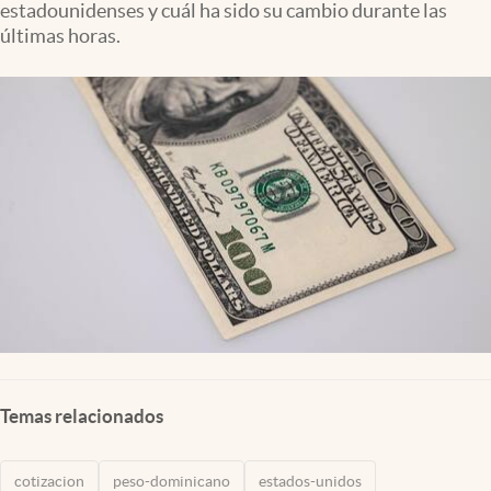
estadounidenses y cuál ha sido su cambio durante las
Lifestyle
últimas horas.
USA
Temas relacionados
cotizacion
peso-dominicano
estados-unidos