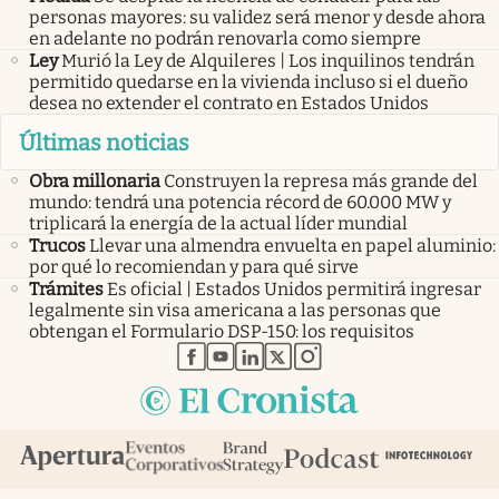
personas mayores: su validez será menor y desde ahora
en adelante no podrán renovarla como siempre
Ley
Murió la Ley de Alquileres | Los inquilinos tendrán
permitido quedarse en la vivienda incluso si el dueño
desea no extender el contrato en Estados Unidos
Últimas noticias
Obra millonaria
Construyen la represa más grande del
mundo: tendrá una potencia récord de 60.000 MW y
triplicará la energía de la actual líder mundial
Trucos
Llevar una almendra envuelta en papel aluminio:
por qué lo recomiendan y para qué sirve
Trámites
Es oficial | Estados Unidos permitirá ingresar
legalmente sin visa americana a las personas que
obtengan el Formulario DSP-150: los requisitos
abre en nueva pestaña
abre en nueva pestaña
abre en nueva pestaña
abre en nueva pestaña
abre en nueva pestaña