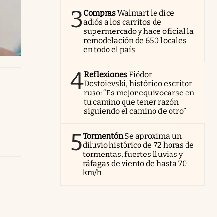
3
Compras
Walmart le dice
adiós a los carritos de
supermercado y hace oficial la
remodelación de 650 locales
en todo el país
4
Reflexiones
Fiódor
Dostoievski, histórico escritor
ruso: “Es mejor equivocarse en
tu camino que tener razón
siguiendo el camino de otro”
5
Tormentón
Se aproxima un
diluvio histórico de 72 horas de
tormentas, fuertes lluvias y
ráfagas de viento de hasta 70
km/h