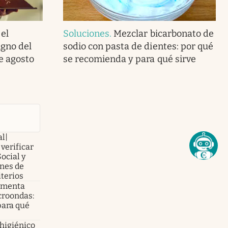
 el
Soluciones
.
Mezclar bicarbonato de
gno del
sodio con pasta de dientes: por qué
e agosto
se recomienda y para qué sirve
al|
verificar
Social y
nes de
iterios
e menta
croondas:
para qué
 higiénico