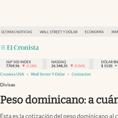
Últimas Noticias
Finanzas y economía
ÚLTIMAS NOTICIAS
WALL STREET Y DÓLAR
ECONOMÍA
INM
Wall Street y dólar
Inmigración
Trending
S&P 500 INDEX
NASDAQ
DÓLAR B
7709,96
-0.18
%
26.348,35
-0.06
%
$
1520
Tiempo
Cronista USA
Wall Street Y Dólar
Cotizacion
Ciencia y salud
Divisas
Espiritual
Peso dominicano: a cuánt
Streaming
PC y mobile
Esta es la cotización del peso dominicano al 