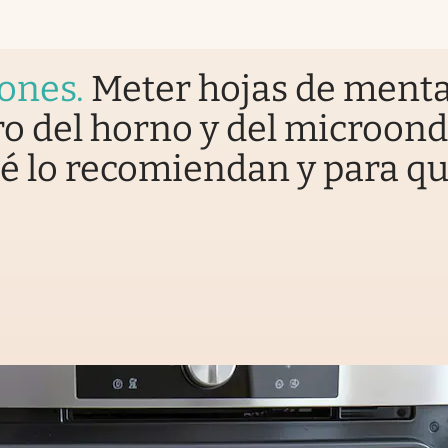
iones
.
Meter hojas de ment
o del horno y del microond
é lo recomiendan y para q