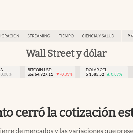
9 
IGRACIÓN
STREAMING
TIEMPO
CIENCIA Y SALUD
Wall Street y dólar
NA
BITCOIN USD
DÓLAR CCL
0.00
%
u$s
64.927,11
-0.03
%
$
1585,52
0.87
%
o cerró la cotización es
cierre de mercados y las variaciones que pres