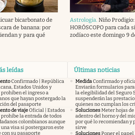
Licuar bicarbonato de
Astrología
.
Niño Prodigio:
scara de banana: por
HORÓSCOPO para cada si
iendan y para qué
zodíaco este domingo 9 d
ás leídas
Últimas noticias
ento
Confirmado | República
Medida
Confirmado y ofici
cana, Estados Unidos y
Enviarán formularios para 
 prohíben el ingreso a
la elegibilidad del Seguro 
anos que hayan postergado la
suspenderán las prestacio
ción del pasaporte
quienes no cumplan los cr
nto de viaje
Oficial | Estados
Soluciones
Meter hojas d
 prohíbe la entrada de todos
adentro del horno y del mi
udadanos colombianos aunque
por qué lo recomiendan y 
una visa si postergaron este
sirve
e con su pasaporte
Soluciones
Poner el papel