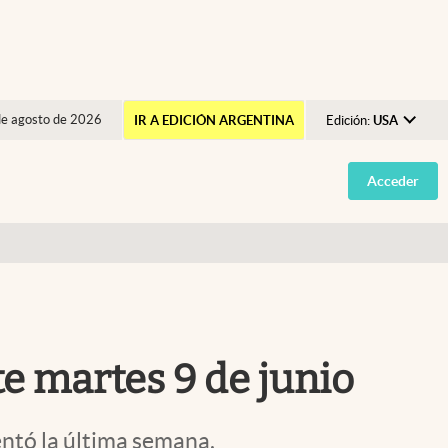
de agosto de 2026
IR A EDICIÓN ARGENTINA
Edición:
USA
Argentina
Acceder
España
México
USA
Colombia
Uruguay
te martes 9 de junio
entó la última semana.