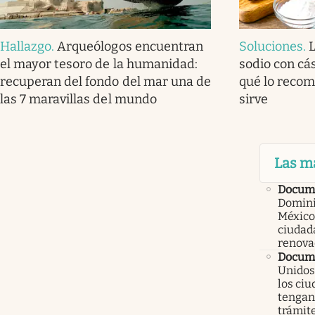
Hallazgo
.
Arqueólogos encuentran
Soluciones
.
el mayor tesoro de la humanidad:
sodio con cá
recuperan del fondo del mar una de
qué lo recom
las 7 maravillas del mundo
sirve
Las m
Docum
Domini
México
ciudad
renova
Docume
Unidos
los ci
tengan 
trámit