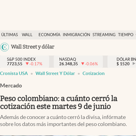
Últimas Noticias
ÚLTIMAS
WALL
ECONOMÍA
INMIGRACIÓN
STREAMING
TIEMPO
Finanzas y economía
NOTICIAS
STREET
Argentina
Wall Street y dólar
Wall Street y dólar
Y
España
Inmigración
DÓLAR
S&P 500 INDEX
NASDAQ
DÓLAR B
7723,55
-0.17
%
26.348,35
-0.06
%
México
$
1520
Trending
Cronista USA
Wall Street Y Dólar
Cotizacion
USA
Tiempo
Colombia
Mercado
Uruguay
Ciencia y salud
Peso colombiano: a cuánto cerró la
Espiritual
cotización este martes 9 de junio
Streaming
Además de conocer a cuánto cerró la divisa, infórmate
sobre los datos más importantes del peso colombiano.
PC y mobile