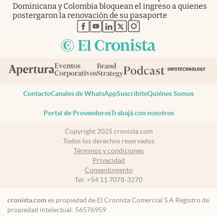
Dominicana y Colombia bloquean el ingreso a quienes
postergaron la renovación de su pasaporte
abre en nueva pestaña
abre en nueva pestaña
abre en nueva pestaña
abre en nueva pestaña
abre en nueva pestaña
Contacto
Canales de WhatsApp
Suscribite
Quiénes Somos
Portal de Proveedores
Trabajá con nosotros
Copyright 2025 cronista.com
Todos los derechos reservados
Términos y condiciones
Privacidad
Consentimiento
Tel:
+54 11 7078-3270
cronista.com
es propiedad de El Cronista Comercial S.A Registro de
propiedad intelectual: 56576959