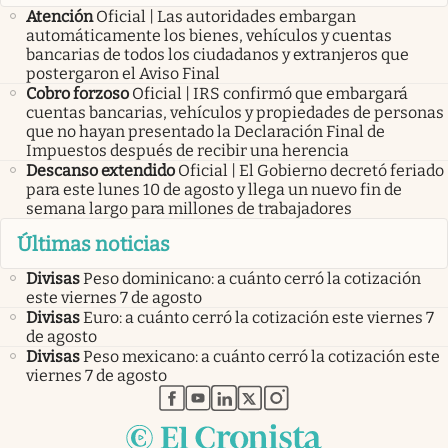
Atención
Oficial | Las autoridades embargan
automáticamente los bienes, vehículos y cuentas
bancarias de todos los ciudadanos y extranjeros que
postergaron el Aviso Final
Cobro forzoso
Oficial | IRS confirmó que embargará
cuentas bancarias, vehículos y propiedades de personas
que no hayan presentado la Declaración Final de
Impuestos después de recibir una herencia
Descanso extendido
Oficial | El Gobierno decretó feriado
para este lunes 10 de agosto y llega un nuevo fin de
semana largo para millones de trabajadores
Últimas noticias
Divisas
Peso dominicano: a cuánto cerró la cotización
este viernes 7 de agosto
Divisas
Euro: a cuánto cerró la cotización este viernes 7
de agosto
Divisas
Peso mexicano: a cuánto cerró la cotización este
viernes 7 de agosto
abre en nueva pestaña
abre en nueva pestaña
abre en nueva pestaña
abre en nueva pestaña
abre en nueva pestaña