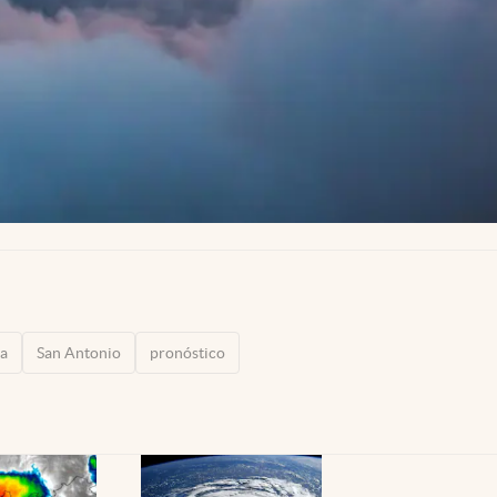
sa
San Antonio
pronóstico