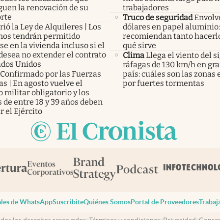
guen la renovación de su
trabajadores
rte
Truco de seguridad
Envolv
ió la Ley de Alquileres | Los
dólares en papel aluminio:
inos tendrán permitido
recomiendan tanto hacerlo
e en la vivienda incluso si el
qué sirve
desea no extender el contrato
Clima
Llega el viento del s
ados Unidos
ráfagas de 130 km/h en gra
Confirmado por las Fuerzas
país: cuáles son las zonas 
s | En agosto vuelve el
por fuertes tormentas
o militar obligatorio y los
 de entre 18 y 39 años deben
r el Ejército
les de WhatsApp
Suscribite
Quiénes Somos
Portal de Proveedores
Trabaj