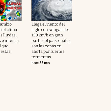
cambio
Llega el viento del
n el clima
siglo con ráfagas de
s lluvias,
130 km/h en gran
 e intensa
parte del país: cuáles
d que
son las zonas en
 estas
alerta por fuertes
tormentas
hace 55 min