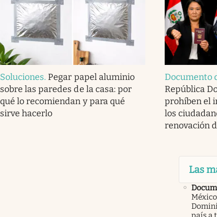
Soluciones
.
Pegar papel aluminio
Documento d
sobre las paredes de la casa: por
República D
qué lo recomiendan y para qué
prohíben el i
sirve hacerlo
los ciudadan
renovación d
Las m
Docume
México
Domini
país a 