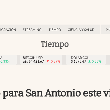
6 
IGRACIÓN
STREAMING
TIEMPO
CIENCIA Y SALUD
Tiempo
NA
BITCOIN USD
DÓLAR CCL
0.33
%
u$s
64.421,67
-0.59
%
$
1578,67
0.33
%
 para San Antonio este vi