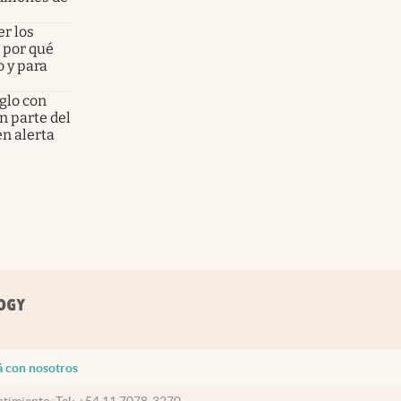
er los
 por qué
 y para
iglo con
n parte del
en alerta
á con nosotros