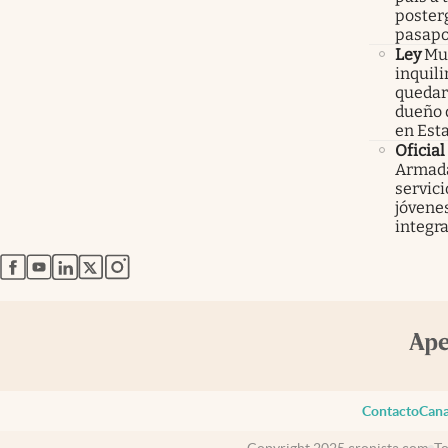
poster
pasapo
Ley
Mur
inquil
quedars
dueño 
en Est
Oficial
Armada
servici
jóvenes
integra
abre en nueva pestaña
abre en nueva pestaña
abre en nueva pestaña
abre en nueva pestaña
abre en nueva pestaña
Contacto
Cana