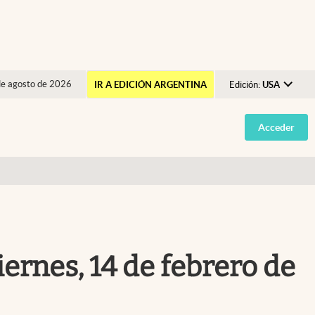
de agosto de 2026
IR A EDICIÓN ARGENTINA
Edición:
USA
Argentina
Acceder
España
México
USA
Colombia
Uruguay
ernes, 14 de febrero de