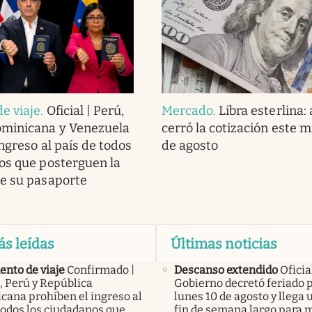
e viaje
.
Oficial | Perú,
Mercado
.
Libra esterlina:
ominicana y Venezuela
cerró la cotización este m
ngreso al país de todos
de agosto
os que posterguen la
e su pasaporte
ás leídas
Últimas noticias
nto de viaje
Confirmado |
Descanso extendido
Oficial
, Perú y República
Gobierno decretó feriado 
cana prohíben el ingreso al
lunes 10 de agosto y llega
todos los ciudadanos que
fin de semana largo para m