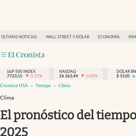
Últimas Noticias
Finanzas y economía
ÚLTIMAS NOTICIAS
WALL STREET Y DÓLAR
ECONOMÍA
INM
Wall Street y dólar
Inmigración
Trending
S&P 500 INDEX
NASDAQ
DÓLAR B
7723,55
-0.17
%
26.363,44
-0.83
%
$
1520
Tiempo
Cronista USA
Tiempo
Clima
Ciencia y salud
Clima
Espiritual
El pronóstico del tiempo
Streaming
2025
PC y mobile