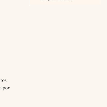
stos
a por