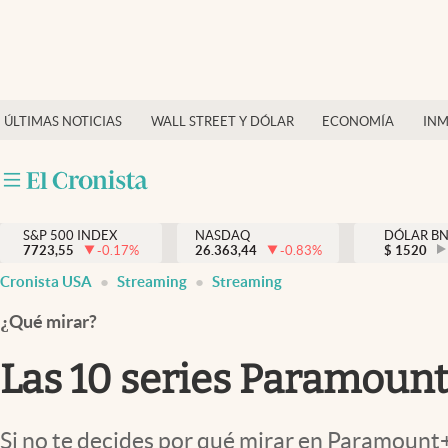
Últimas Noticias
Finanzas y economía
ÚLTIMAS NOTICIAS
WALL STREET Y DÓLAR
ECONOMÍA
INM
Wall Street y dólar
Inmigración
Trending
S&P 500 INDEX
NASDAQ
DÓLAR B
7723,55
-0.17
%
26.363,44
-0.83
%
$
1520
Tiempo
Cronista USA
Streaming
Streaming
Ciencia y salud
¿Qué mirar?
Espiritual
Las 10 series Paramount
Streaming
PC y mobile
Si no te decides por qué mirar en Paramount+,