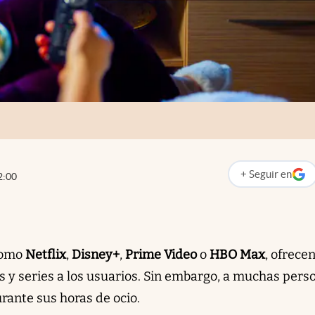
+
Seguir
en
2:00
abre en nueva p
como
Netflix
,
Disney+
,
Prime Video
o
HBO Max
, ofrece
s y series a los usuarios. Sin embargo, a muchas pers
urante sus horas de ocio.