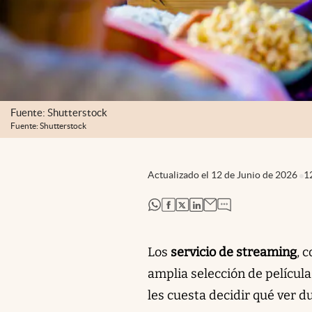
Fuente: Shutterstock
Fuente: Shutterstock
Actualizado el
12 de Junio de 2026
1
abre en nueva pestaña
abre en nueva pestaña
abre en nueva pestaña
abre en nueva pestaña
Los
servicio de streaming
, 
amplia selección de película
les cuesta decidir qué ver d