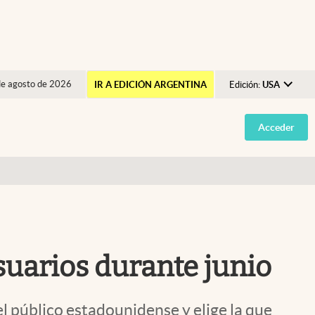
de agosto de 2026
IR A EDICIÓN ARGENTINA
Edición:
USA
Argentina
Acceder
España
México
USA
Colombia
Uruguay
suarios durante junio
el público estadounidense y elige la que