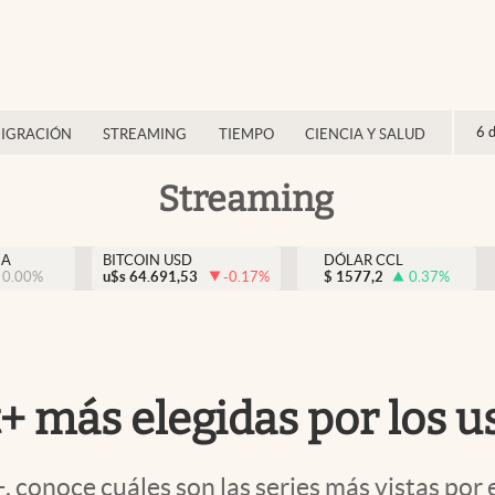
6 
IGRACIÓN
STREAMING
TIEMPO
CIENCIA Y SALUD
Streaming
NA
BITCOIN USD
DÓLAR CCL
0.00
%
u$s
64.691,53
-0.17
%
$
1577,2
0.37
%
+ más elegidas por los u
 conoce cuáles son las series más vistas por 