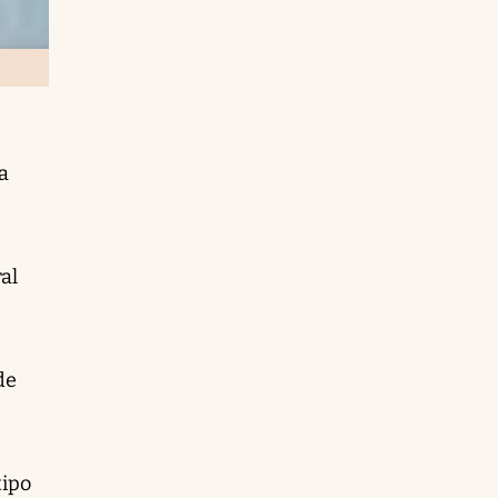
a
al
de
e
tipo