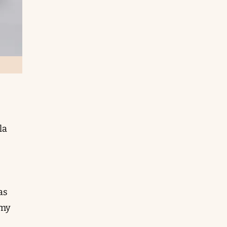
la
as
mmy