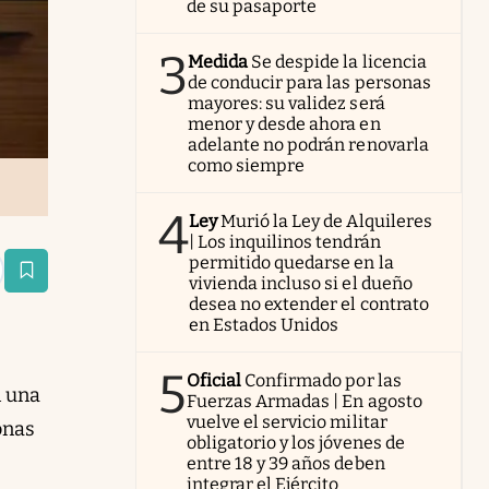
de su pasaporte
3
Medida
Se despide la licencia
de conducir para las personas
mayores: su validez será
menor y desde ahora en
adelante no podrán renovarla
como siempre
4
Ley
Murió la Ley de Alquileres
| Los inquilinos tendrán
permitido quedarse en la
estaña
vivienda incluso si el dueño
desea no extender el contrato
en Estados Unidos
5
Oficial
Confirmado por las
n una
Fuerzas Armadas | En agosto
vuelve el servicio militar
onas
obligatorio y los jóvenes de
entre 18 y 39 años deben
integrar el Ejército