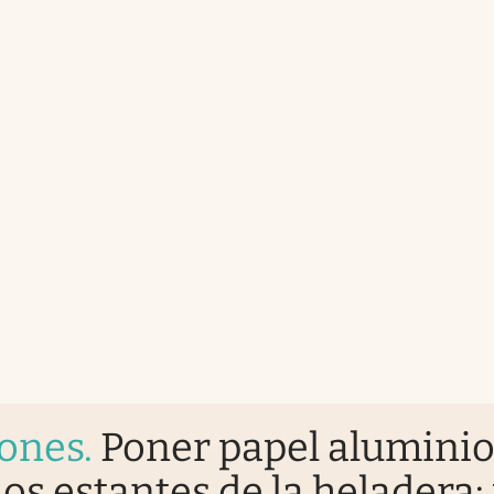
iones
.
Poner papel alumini
los estantes de la heladera: