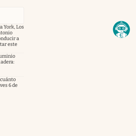
a York, Los
ntonio
onducir a
tar este
luminio
ladera:
 cuánto
eves 6 de