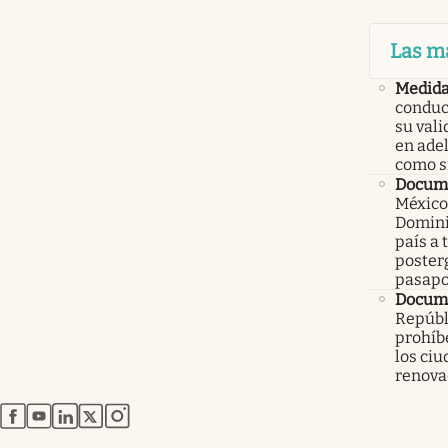
Las m
Medid
conduc
su val
en ade
como 
Docume
México
Domini
país a 
poster
pasapo
Docume
Repúbl
prohíbe
los ci
renova
abre en nueva pestaña
abre en nueva pestaña
abre en nueva pestaña
abre en nueva pestaña
abre en nueva pestaña