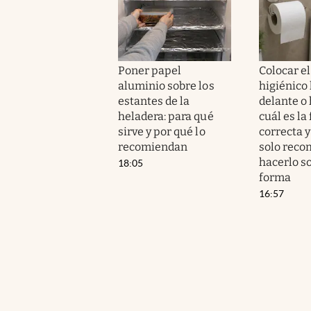
Poner papel
Colocar el
aluminio sobre los
higiénico
estantes de la
delante o 
heladera: para qué
cuál es la
sirve y por qué lo
correcta y
recomiendan
solo rec
hacerlo s
18:05
forma
16:57