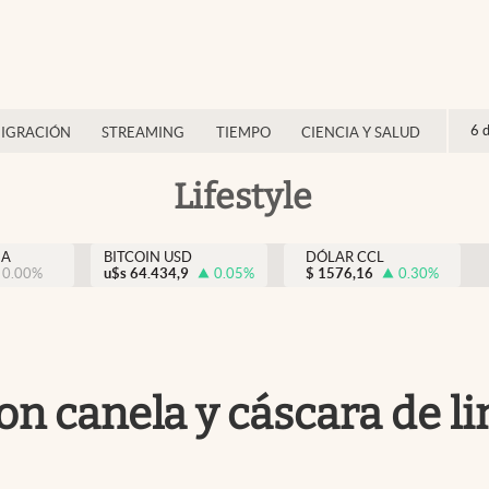
6 
IGRACIÓN
STREAMING
TIEMPO
CIENCIA Y SALUD
Lifestyle
NA
BITCOIN USD
DÓLAR CCL
0.00
%
u$s
64.434,9
0.05
%
$
1576,16
0.30
%
con canela y cáscara de l