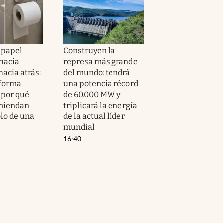
 papel
Construyen la
 hacia
represa más grande
hacia atrás:
del mundo: tendrá
 forma
una potencia récord
 por qué
de 60.000 MW y
omiendan
triplicará la energía
olo de una
de la actual líder
mundial
16:40