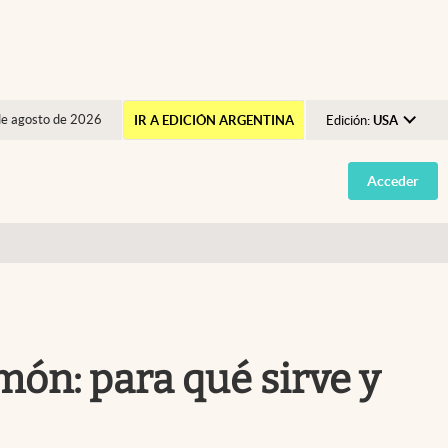
de agosto de 2026
IR A EDICIÓN ARGENTINA
Edición:
USA
Argentina
Acceder
España
México
USA
Colombia
Uruguay
imón: para qué sirve y