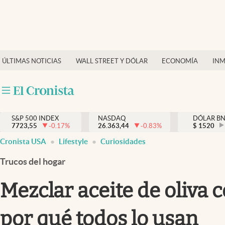
Últimas Noticias
Finanzas y economía
ÚLTIMAS NOTICIAS
WALL STREET Y DÓLAR
ECONOMÍA
INM
Wall Street y dólar
Inmigración
Trending
S&P 500 INDEX
NASDAQ
DÓLAR B
7723,55
-0.17
%
26.363,44
-0.83
%
$
1520
Tiempo
Cronista USA
Lifestyle
Curiosidades
Ciencia y salud
Trucos del hogar
Espiritual
Mezclar aceite de oliva 
Streaming
por qué todos lo usan
PC y mobile