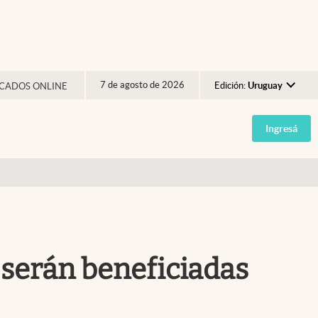
7 de agosto de 2026
Edición:
Uruguay
CADOS ONLINE
Argentina
Ingresá
España
México
USA
Colombia
Uruguay
s serán beneficiadas