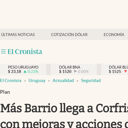
Últimas Noticias
Actualidad
ÚLTIMAS NOTICIAS
COTIZACIÓN DÓLAR
ECONOMÍA
Economía
Política
Mercados
PESO URUGUAYO
DÓLAR BNA
DÓLAR BL
$
23,18
0.23
%
$
1520
0.00
%
$
1525
El Cronista
Uruguay
Actualidad
Seguridad
Plan
Más Barrio llega a Corfri
con mejoras y acciones 