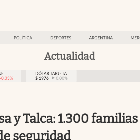
POLÍTICA
DEPORTES
ARGENTINA
MER
Actualidad
UE
DÓLAR TARJETA
-0.33
%
$
1976
0.00
%
sa y Talca: 1.300 familia
de seguridad