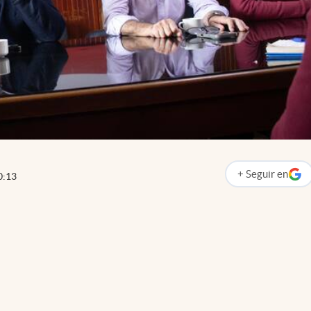
+
Seguir
en
0:13
abre en nueva p