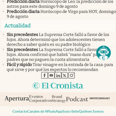
Predicción diaria
Horóscopo de Leo: la predicción de los
astros para este domingo 9 de agosto
Predicción diaria
Horóscopo de Virgo para HOY, domingo
9 de agosto
Actualidad
Sin precedentes
La Suprema Corte falló a favor de los
hijos. Ahora determinó que los adolescentes tienen
derecho a saber quién es su padre biológico
Sin precedentes
La Suprema Corte falló a favor de los
hijos. Ahora confirmó que habrá “mano dura” para los
padres que no paguen la cuota alimentaria
Fácil y rápido
Tirar vinagre en la entrada de la casa: para
qué sirve y por qué los expertos lo recomiendan
abre en nueva pestaña
abre en nueva pestaña
abre en nueva pestaña
abre en nueva pestaña
abre en nueva pestaña
Contacto
Canales de WhatsApp
Suscribite
Quiénes Somos