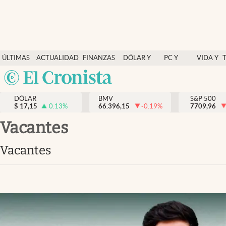
Últimas Noticias
ÚLTIMAS
ACTUALIDAD
FINANZAS
DÓLAR Y
PC Y
VIDA Y
Actualidad
NOTICIAS
Y
MERCADOS
CELULAR
ESTILO
Argentina
Finanzas y economía
ECONOMÍA
España
Dólar y mercados
DÓLAR
BMV
S&P 500
$
17,15
0.13
%
66.396,15
-0.19
%
México
7709,96
Internacionales
USA
vacantes
Opinión
Colombia
vacantes
Uruguay
Brand Strategy
Pc y celular
Vida y estilo
Tv