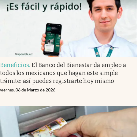
Clima
Espiritualidad
Mediakit
abre en nueva pestaña
México
Beneficios
.
El Banco del Bienestar da empleo a
todos los mexicanos que hagan este simple
trámite: así puedes registrarte hoy mismo
viernes, 06 de Marzo de 2026