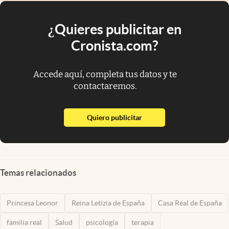
¿Quieres publicitar en
Cronista.com?
Accede aquí, completa tus datos y te
contactaremos.
abre en nueva pestaña
Quiero publicitar
Temas relacionados
Princesa Leonor
Reina Letizia de España
Casa Real de España
familia real
Salud
psicología
terapia