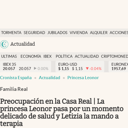
Últimas Noticias
TORMENTA
SEGURIDAD
JUBILADOS
VIVIENDA
ALQUILER
ACCIONE
Economía y finanzas
SOCIAL
Argentina
Actualidad
Política
España
Actualidad
ULTIMAS
ECONOMÍA
IBEX
POLÍTICA
ACTUALIDAD
CRIPTOMONE
México
NOTICIAS
Y
Y
IBEX 35
EURO-USD
EURONE
Criptomonedas
20.057
20.057
0.00
%
$
1,15
$
1,15
-0.04
%
USA
1957,69
FINANZAS
EURO
Cronista España
Actualidad
Princesa Leonor
Colombia
España
Uruguay
Familia Real
Preocupación en la Casa Real | La
princesa Leonor pasa por un momento
delicado de salud y Letizia la mando a
terapia