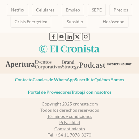
Netflix
Celulares
Empleo
SEPE
Precios
Crisis Energetica
Subsidio
Horóscopo
abre en nueva pestaña
abre en nueva pestaña
abre en nueva pestaña
abre en nueva pestaña
abre en nueva pestaña
Contacto
Canales de WhatsApp
Suscribite
Quiénes Somos
Portal de Proveedores
Trabajá con nosotros
Copyright 2025 cronista.com
Todos los derechos reservados
Términos y condiciones
Privacidad
Consentimiento
Tel:
+54 11 7078-3270