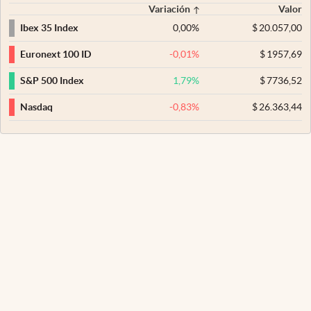
Variación
Valor
0,00
%
$
20.057,00
Ibex 35 Index
-0,01
%
$
1957,69
Euronext 100 ID
1,79
%
$
7736,52
S&P 500 Index
-0,83
%
$
26.363,44
Nasdaq