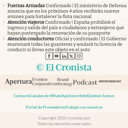
Fuerzas Armadas
Confirmado | El ministerio de Defensa
anuncia que en los próximos 4 años recibirán nuevos
aviones para fortalecer la flota nacional
Atención viajeros
Confirmado | España prohibirá el
ingreso y salida del país a ciudadanos y extranjeros que
hayan postergado la renovación de su pasaporte
Atención conductores
Oficial y confirmado | El Gobierno
examinará todas las guanteras y anulará tu licencia de
conducir si llevas este objeto en el auto
abre en nueva pestaña
abre en nueva pestaña
abre en nueva pestaña
abre en nueva pestaña
abre en nueva pestaña
Contacto
Canales de WhatsApp
Suscribite
Quiénes Somos
Portal de Proveedores
Trabajá con nosotros
Copyright 2025 cronista.com
Todos los derechos reservados