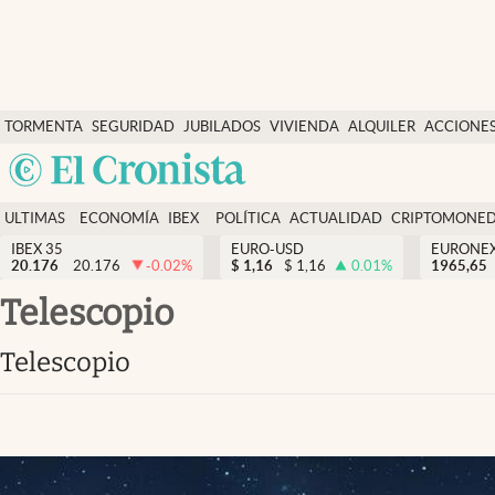
Últimas Noticias
TORMENTA
SEGURIDAD
JUBILADOS
VIVIENDA
ALQUILER
ACCIONE
Economía y finanzas
SOCIAL
Argentina
Política
España
Actualidad
ULTIMAS
ECONOMÍA
IBEX
POLÍTICA
ACTUALIDAD
CRIPTOMONE
México
NOTICIAS
Y
Y
IBEX 35
EURO-USD
EURONE
Criptomonedas
20.176
20.176
-0.02
%
$
1,16
$
1,16
0.01
%
USA
1965,65
FINANZAS
EURO
Colombia
telescopio
España
Uruguay
telescopio