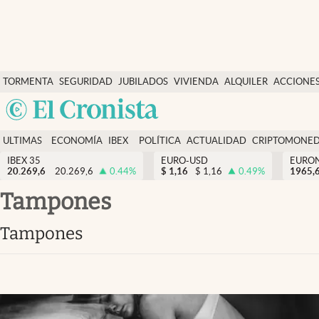
Últimas Noticias
TORMENTA
SEGURIDAD
JUBILADOS
VIVIENDA
ALQUILER
ACCIONE
Economía y finanzas
SOCIAL
Argentina
Política
España
Actualidad
ULTIMAS
ECONOMÍA
IBEX
POLÍTICA
ACTUALIDAD
CRIPTOMONE
México
NOTICIAS
Y
Y
IBEX 35
EURO-USD
EURO
Criptomonedas
20.269,6
20.269,6
0.44
%
$
1,16
$
1,16
0.49
%
USA
1965,
FINANZAS
EURO
Colombia
tampones
España
Uruguay
tampones