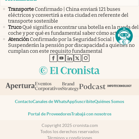
Transporte
Confirmado | China enviará 121 buses
eléctricos y convertirá a esta ciudad en referente del
transporte sostenible
Truco
Qué significa encontrar una botella en la rueda del
coche y por qué es fundamental saber cómo actuar
Atención
Confirmado por la Seguridad Social |
Suspenderán la pensión por discapacidad a quienes no
cumplan con este requisito fundamental
abre en nueva pestaña
abre en nueva pestaña
abre en nueva pestaña
abre en nueva pestaña
abre en nueva pestaña
Contacto
Canales de WhatsApp
Suscribite
Quiénes Somos
Portal de Proveedores
Trabajá con nosotros
Copyright 2025 cronista.com
Todos los derechos reservados
Términos y condiciones