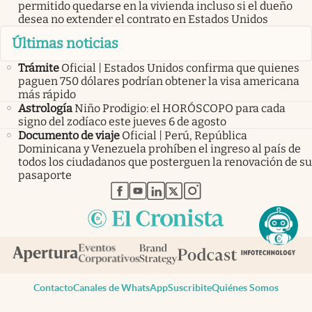
permitido quedarse en la vivienda incluso si el dueño
desea no extender el contrato en Estados Unidos
Últimas noticias
Trámite
Oficial | Estados Unidos confirma que quienes
paguen 750 dólares podrían obtener la visa americana
más rápido
Astrología
Niño Prodigio: el HORÓSCOPO para cada
signo del zodíaco este jueves 6 de agosto
Documento de viaje
Oficial | Perú, República
Dominicana y Venezuela prohíben el ingreso al país de
todos los ciudadanos que posterguen la renovación de su
pasaporte
abre en nueva pestaña
abre en nueva pestaña
abre en nueva pestaña
abre en nueva pestaña
abre en nueva pestaña
Contacto
Canales de WhatsApp
Suscribite
Quiénes Somos