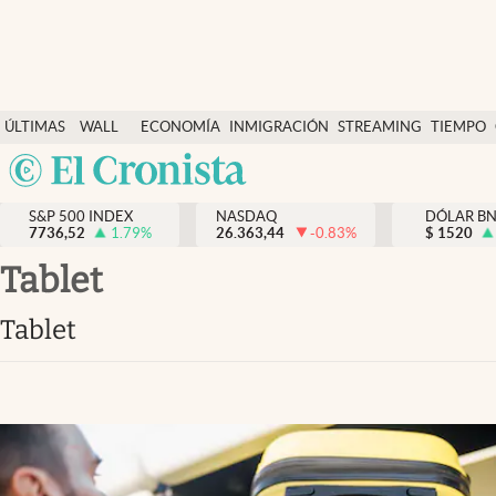
Últimas Noticias
ÚLTIMAS
WALL
ECONOMÍA
INMIGRACIÓN
STREAMING
TIEMPO
Finanzas y economía
NOTICIAS
STREET
Argentina
Wall Street y dólar
Y
España
Inmigración
DÓLAR
S&P 500 INDEX
NASDAQ
DÓLAR B
7736,52
1.79
%
26.363,44
-0.83
%
México
$
1520
Trending
USA
tablet
Tiempo
Colombia
tablet
Uruguay
Ciencia y salud
Espiritual
Streaming
PC y mobile