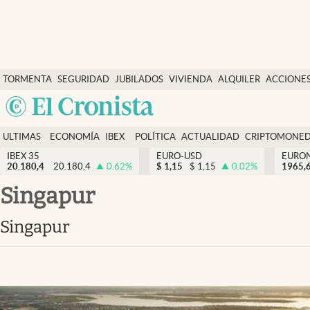
Últimas Noticias
TORMENTA
SEGURIDAD
JUBILADOS
VIVIENDA
ALQUILER
ACCIONE
Economía y finanzas
SOCIAL
Argentina
Política
España
Actualidad
ULTIMAS
ECONOMÍA
IBEX
POLÍTICA
ACTUALIDAD
CRIPTOMONE
México
NOTICIAS
Y
Y
IBEX 35
EURO-USD
EURO
Criptomonedas
20.180,4
20.180,4
0.62
%
$
1,15
$
1,15
0.02
%
USA
1965,
FINANZAS
EURO
Colombia
singapur
España
Uruguay
singapur