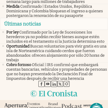
semana largo para millones de trabajadores
Medida
Confirmado | Estados Unidos, República
Dominicana y Colombia bloquean el ingreso a quienes
postergaron la renovación de su pasaporte
Últimas noticias
Por ley
Confirmado por la Ley de Sucesiones: los
herederos ya no podrán recibir bienes aunque estén
incluidos en el testamento si la Justicia determina esto
Oportunidad
Buscan voluntarios para vivir gratis en una
isla de Norteamérica cuidando cerdos que fueron
abandonados: ofrecen alojamiento por sólo 20 horas de
trabajo
Cobro forzoso
Oficial | IRS confirmó que embargará
cuentas bancarias, vehículos y propiedades de personas
que no hayan presentado la Declaración Final de
Impuestos después de recibir una herencia
abre en nueva pestaña
abre en nueva pestaña
abre en nueva pestaña
abre en nueva pestaña
abre en nueva pestaña