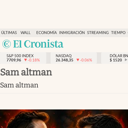
Últimas Noticias
ÚLTIMAS
WALL
ECONOMÍA
INMIGRACIÓN
STREAMING
TIEMPO
Finanzas y economía
NOTICIAS
STREET
Argentina
Wall Street y dólar
Y
España
Inmigración
DÓLAR
S&P 500 INDEX
NASDAQ
DÓLAR B
7709,96
-0.18
%
26.348,35
-0.06
%
México
$
1520
Trending
USA
sam altman
Tiempo
Colombia
sam altman
Uruguay
Ciencia y salud
Espiritual
Streaming
PC y mobile