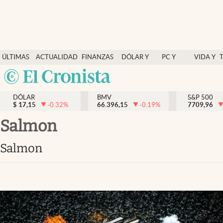
Últimas Noticias
ÚLTIMAS
ACTUALIDAD
FINANZAS
DÓLAR Y
PC Y
VIDA Y
Actualidad
NOTICIAS
Y
MERCADOS
CELULAR
ESTILO
Argentina
Finanzas y economía
ECONOMÍA
España
Dólar y mercados
DÓLAR
BMV
S&P 500
$
17,15
-0.32
%
66.396,15
-0.19
%
México
7709,96
Internacionales
USA
salmon
Opinión
Colombia
salmon
Uruguay
Brand Strategy
Pc y celular
Vida y estilo
Tv