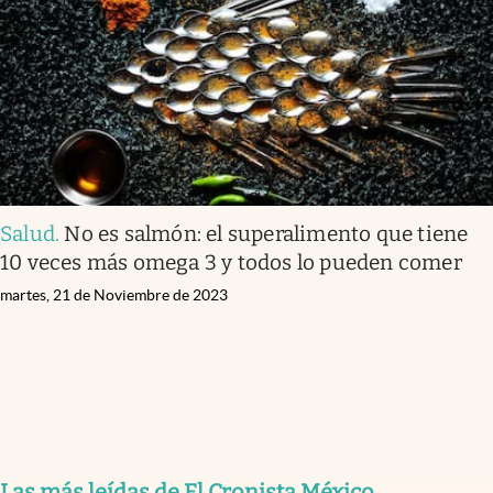
Clima
Espiritualidad
Mediakit
abre en nueva pestaña
México
Salud
.
No es salmón: el superalimento que tiene
10 veces más omega 3 y todos lo pueden comer
martes, 21 de Noviembre de 2023
Las más leídas de El Cronista México