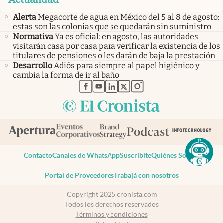
Alerta
Megacorte de agua en México del 5 al 8 de agosto:
estas son las colonias que se quedarán sin suministro
Normativa
Ya es oficial: en agosto, las autoridades
visitarán casa por casa para verificar la existencia de los
titulares de pensiones o les darán de baja la prestación
Desarrollo
Adiós para siempre al papel higiénico y
cambia la forma de ir al baño
abre en nueva pestaña
abre en nueva pestaña
abre en nueva pestaña
abre en nueva pestaña
abre en nueva pestaña
Contacto
Canales de WhatsApp
Suscribite
Quiénes Somos
Portal de Proveedores
Trabajá con nosotros
Copyright 2025 cronista.com
Todos los derechos reservados
Términos y condiciones