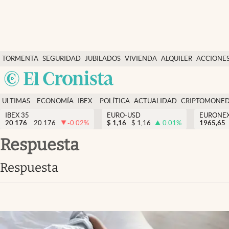
Últimas Noticias
TORMENTA
SEGURIDAD
JUBILADOS
VIVIENDA
ALQUILER
ACCIONE
Economía y finanzas
SOCIAL
Argentina
Política
España
Actualidad
ULTIMAS
ECONOMÍA
IBEX
POLÍTICA
ACTUALIDAD
CRIPTOMONE
México
NOTICIAS
Y
Y
IBEX 35
EURO-USD
EURONE
Criptomonedas
20.176
20.176
-0.02
%
$
1,16
$
1,16
0.01
%
USA
1965,65
FINANZAS
EURO
Colombia
respuesta
España
Uruguay
respuesta