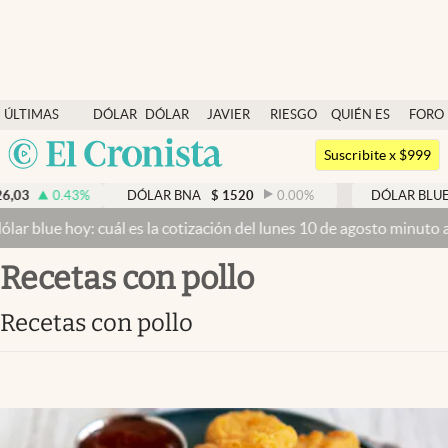
Últimas noticias
ÚLTIMAS
DÓLAR
DÓLAR
JAVIER
RIESGO
QUIÉN ES
FORO
Dólar
NOTICIAS
BLUE
MILEI
PAÍS
QUIÉN
Argentina
Members
Suscribite x $999
España
Economía y Política
03
0.43
%
DÓLAR BNA
$
1520
0.00
%
DÓLAR BLUE
$
México
r blue hoy: cuál es la cotización del lunes 10 de agosto minuto a 
Finanzas y Mercados
USA
recetas con pollo
Mercados Online
Colombia
Uruguay
Negocios
recetas con pollo
Columnistas
Otras secciones
Apertura