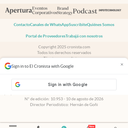
Contacto
Canales de WhatsApp
Suscribite
Quiénes Somos
Portal de Proveedores
Trabajá con nosotros
Copyright 2025 cronista.com
Todos los derechos reservados
Términos y condiciones
×
Privacidad
Sign in to El Cronista with Google
Consentimiento
Tel:
+54 11 7078-3270
cronista.com
es propiedad de El Cronista Comercial S.A Registro de
propiedad intelectual: 56576959
N° de edición: 10.953 - 10 de agosto de 2026
Director Periodístico: Hernán de Goñi