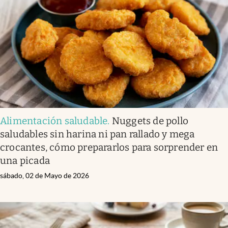
Infotechnology
Clase
Clima
Mundial 2026
Eventos Corporativos
El Cronista Studio
Alimentación saludable
.
Nuggets de pollo
Mediakit
saludables sin harina ni pan rallado y mega
abre en nueva pestaña
crocantes, cómo prepararlos para sorprender en
Argentina
una picada
sábado, 02 de Mayo de 2026