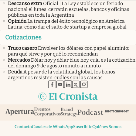
Descanso extra
Oficial | La Ley establece un feriado
nacional el lunes: cerrarán escuelas, bancos y oficinas
públicas en toda la Argentina
Opinión
La trampa del éxito tecnológico en América
Latina: cómo dar el salto de startup a empresa global
Cotizaciones
Truco casero
Envolver los dólares con papel aluminio:
para qué sirve y por qué lo recomiendan
Mercados
Dólar hoy y dólar blue hoy: cuál es la cotización
del domingo 9 de agosto minuto a minuto
Deuda
A pesar de la volatilidad global, los bonos
argentinos resisten: cuáles son las causas
abre en nueva pestaña
abre en nueva pestaña
abre en nueva pestaña
abre en nueva pestaña
abre en nueva pestaña
Contacto
Canales de WhatsApp
Suscribite
Quiénes Somos