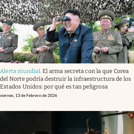
Infotechnology
Clase
Clima
Mundial 2026
Eventos Corporativos
El Cronista Studio
Alerta mundial
.
El arma secreta con la que Corea
Mediakit
del Norte podría destruir la infraestructura de los
abre en nueva pestaña
Estados Unidos: por qué es tan peligrosa
Argentina
viernes, 13 de Febrero de 2026