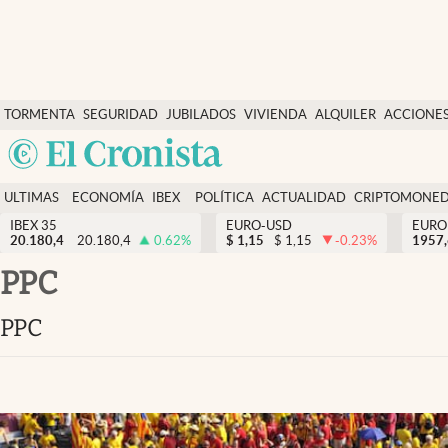
Últimas Noticias
TORMENTA
SEGURIDAD
JUBILADOS
VIVIENDA
ALQUILER
ACCIONE
Economía y finanzas
SOCIAL
Argentina
Política
España
Actualidad
ULTIMAS
ECONOMÍA
IBEX
POLÍTICA
ACTUALIDAD
CRIPTOMONE
México
NOTICIAS
Y
Y
IBEX 35
EURO-USD
EURO
Criptomonedas
20.180,4
20.180,4
0.62
%
$
1,15
$
1,15
-0.23
%
USA
1957
FINANZAS
EURO
Colombia
PPC
España
Uruguay
PPC