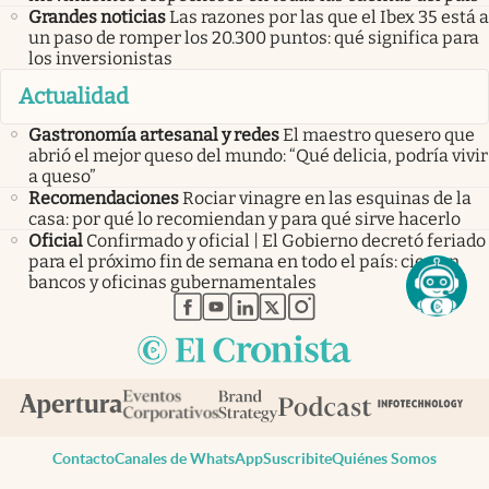
Grandes noticias
Las razones por las que el Ibex 35 está a
un paso de romper los 20.300 puntos: qué significa para
los inversionistas
Actualidad
Gastronomía artesanal y redes
El maestro quesero que
abrió el mejor queso del mundo: “Qué delicia, podría vivir
a queso”
Recomendaciones
Rociar vinagre en las esquinas de la
casa: por qué lo recomiendan y para qué sirve hacerlo
Oficial
Confirmado y oficial | El Gobierno decretó feriado
para el próximo fin de semana en todo el país: cierran
bancos y oficinas gubernamentales
abre en nueva pestaña
abre en nueva pestaña
abre en nueva pestaña
abre en nueva pestaña
abre en nueva pestaña
Contacto
Canales de WhatsApp
Suscribite
Quiénes Somos