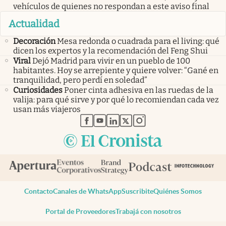
vehículos de quienes no respondan a este aviso final
Actualidad
Decoración
Mesa redonda o cuadrada para el living: qué
dicen los expertos y la recomendación del Feng Shui
Viral
Dejó Madrid para vivir en un pueblo de 100
habitantes. Hoy se arrepiente y quiere volver: “Gané en
tranquilidad, pero perdí en soledad”
Curiosidades
Poner cinta adhesiva en las ruedas de la
valija: para qué sirve y por qué lo recomiendan cada vez
usan más viajeros
abre en nueva pestaña
abre en nueva pestaña
abre en nueva pestaña
abre en nueva pestaña
abre en nueva pestaña
Contacto
Canales de WhatsApp
Suscribite
Quiénes Somos
Portal de Proveedores
Trabajá con nosotros