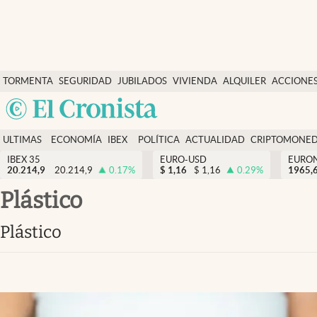
Últimas Noticias
TORMENTA
SEGURIDAD
JUBILADOS
VIVIENDA
ALQUILER
ACCIONE
Economía y finanzas
SOCIAL
Argentina
Política
España
Actualidad
ULTIMAS
ECONOMÍA
IBEX
POLÍTICA
ACTUALIDAD
CRIPTOMONE
México
NOTICIAS
Y
Y
IBEX 35
EURO-USD
EURO
Criptomonedas
20.214,9
20.214,9
0.17
%
$
1,16
$
1,16
0.29
%
USA
1965,
FINANZAS
EURO
Colombia
plástico
España
Uruguay
plástico