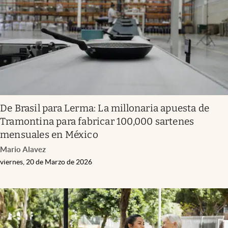
Clima
Espiritualidad
Mediakit
abre en nueva pestaña
México
De Brasil para Lerma: La millonaria apuesta de
Tramontina para fabricar 100,000 sartenes
mensuales en México
Mario Alavez
viernes, 20 de Marzo de 2026