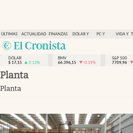
Últimas Noticias
ÚLTIMAS
ACTUALIDAD
FINANZAS
DÓLAR Y
PC Y
VIDA Y
Actualidad
NOTICIAS
Y
MERCADOS
CELULAR
ESTILO
Argentina
Finanzas y economía
ECONOMÍA
España
Dólar y mercados
DÓLAR
BMV
S&P 500
$
17,15
0.13
%
66.396,15
-0.19
%
México
7709,96
Internacionales
USA
planta
Opinión
Colombia
planta
Uruguay
Brand Strategy
Pc y celular
Vida y estilo
Tv