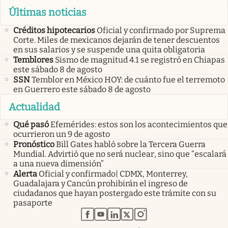
Últimas noticias
Créditos hipotecarios
Oficial y confirmado por Suprema
Corte. Miles de mexicanos dejarán de tener descuentos
en sus salarios y se suspende una quita obligatoria
Temblores
Sismo de magnitud 4.1 se registró en Chiapas
este sábado 8 de agosto
SSN
Temblor en México HOY: de cuánto fue el terremoto
en Guerrero este sábado 8 de agosto
Actualidad
Qué pasó
Efemérides: estos son los acontecimientos que
ocurrieron un 9 de agosto
Pronóstico
Bill Gates habló sobre la Tercera Guerra
Mundial. Advirtió que no será nuclear, sino que “escalará
a una nueva dimensión”
Alerta
Oficial y confirmado| CDMX, Monterrey,
Guadalajara y Cancún prohibirán el ingreso de
ciudadanos que hayan postergado este trámite con su
pasaporte
abre en nueva pestaña
abre en nueva pestaña
abre en nueva pestaña
abre en nueva pestaña
abre en nueva pestaña