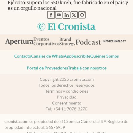
Ejército: supera los 550 km/h, fue fabricado en el país y
es un orgullo nacional
abre en nueva pestaña
abre en nueva pestaña
abre en nueva pestaña
abre en nueva pestaña
abre en nueva pestaña
Contacto
Canales de WhatsApp
Suscribite
Quiénes Somos
Portal de Proveedores
Trabajá con nosotros
Copyright 2025 cronista.com
Todos los derechos reservados
Términos y condiciones
Privacidad
Consentimiento
Tel:
+54 11 7078-3270
cronista.com
es propiedad de El Cronista Comercial S.A Registro de
propiedad intelectual: 56576959