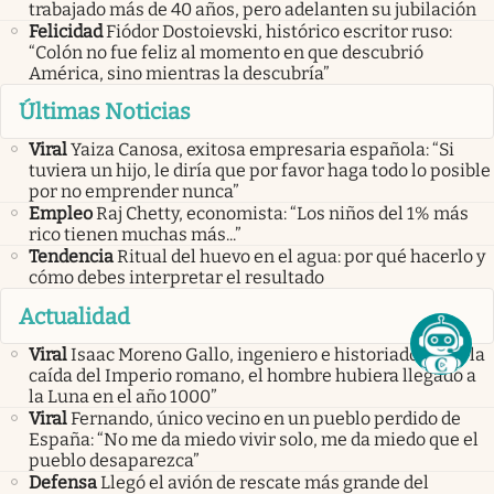
trabajado más de 40 años, pero adelanten su jubilación
Felicidad
Fiódor Dostoievski, histórico escritor ruso:
“Colón no fue feliz al momento en que descubrió
América, sino mientras la descubría”
Últimas Noticias
Viral
Yaiza Canosa, exitosa empresaria española: “Si
tuviera un hijo, le diría que por favor haga todo lo posible
por no emprender nunca”
Empleo
Raj Chetty, economista: “Los niños del 1% más
rico tienen muchas más...”
Tendencia
Ritual del huevo en el agua: por qué hacerlo y
cómo debes interpretar el resultado
Actualidad
Viral
Isaac Moreno Gallo, ingeniero e historiador: “Sin la
caída del Imperio romano, el hombre hubiera llegado a
la Luna en el año 1000”
Viral
Fernando, único vecino en un pueblo perdido de
España: “No me da miedo vivir solo, me da miedo que el
pueblo desaparezca”
Defensa
Llegó el avión de rescate más grande del