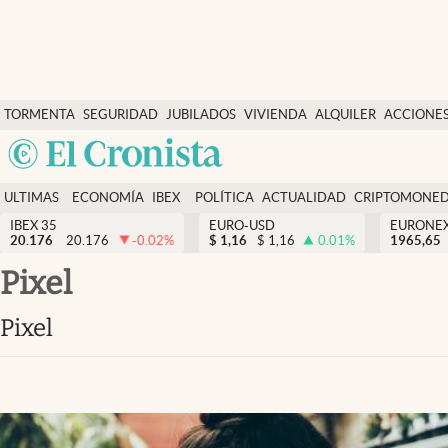
Últimas Noticias
TORMENTA
SEGURIDAD
JUBILADOS
VIVIENDA
ALQUILER
ACCIONE
Economía y finanzas
SOCIAL
Argentina
Política
España
Actualidad
ULTIMAS
ECONOMÍA
IBEX
POLÍTICA
ACTUALIDAD
CRIPTOMONE
México
NOTICIAS
Y
Y
IBEX 35
EURO-USD
EURONE
Criptomonedas
20.176
20.176
-0.02
%
$
1,16
$
1,16
0.01
%
USA
1965,65
FINANZAS
EURO
Colombia
pixel
España
Uruguay
pixel