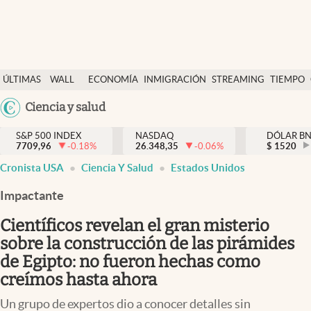
Últimas Noticias
ÚLTIMAS
WALL
ECONOMÍA
INMIGRACIÓN
STREAMING
TIEMPO
Finanzas y economía
NOTICIAS
STREET
Argentina
Ciencia y salud
Wall Street y dólar
Y
España
Inmigración
DÓLAR
S&P 500 INDEX
NASDAQ
DÓLAR B
7709,96
-0.18
%
26.348,35
-0.06
%
México
$
1520
Trending
Cronista USA
Ciencia Y Salud
Estados Unidos
USA
Tiempo
Colombia
Impactante
Uruguay
Ciencia y salud
Científicos revelan el gran misterio
Espiritual
sobre la construcción de las pirámides
de Egipto: no fueron hechas como
Streaming
creímos hasta ahora
PC y mobile
Un grupo de expertos dio a conocer detalles sin