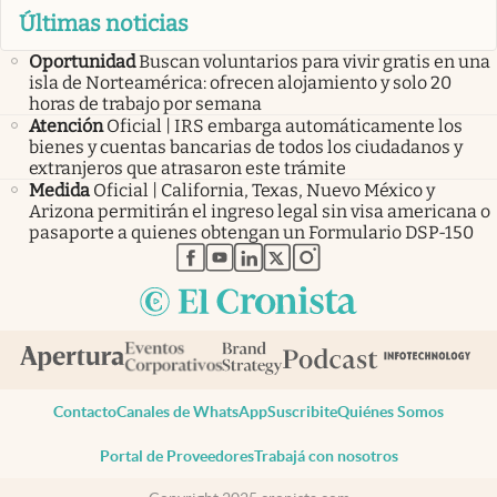
Últimas noticias
Oportunidad
Buscan voluntarios para vivir gratis en una
isla de Norteamérica: ofrecen alojamiento y solo 20
horas de trabajo por semana
Atención
Oficial | IRS embarga automáticamente los
bienes y cuentas bancarias de todos los ciudadanos y
extranjeros que atrasaron este trámite
Medida
Oficial | California, Texas, Nuevo México y
Arizona permitirán el ingreso legal sin visa americana o
pasaporte a quienes obtengan un Formulario DSP-150
abre en nueva pestaña
abre en nueva pestaña
abre en nueva pestaña
abre en nueva pestaña
abre en nueva pestaña
Contacto
Canales de WhatsApp
Suscribite
Quiénes Somos
Portal de Proveedores
Trabajá con nosotros