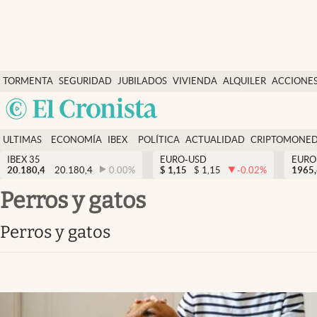
Últimas Noticias
TORMENTA
SEGURIDAD
JUBILADOS
VIVIENDA
ALQUILER
ACCIONE
Economía y finanzas
SOCIAL
Argentina
Política
España
Actualidad
ULTIMAS
ECONOMÍA
IBEX
POLÍTICA
ACTUALIDAD
CRIPTOMONE
México
NOTICIAS
Y
Y
IBEX 35
EURO-USD
EURO
Criptomonedas
20.180,4
20.180,4
0.00
%
$
1,15
$
1,15
-0.02
%
USA
1965
FINANZAS
EURO
Colombia
perros y gatos
España
Uruguay
perros y gatos