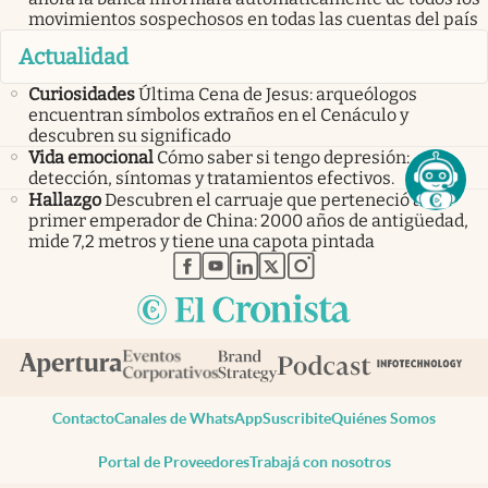
movimientos sospechosos en todas las cuentas del país
Actualidad
Curiosidades
Última Cena de Jesus: arqueólogos
encuentran símbolos extraños en el Cenáculo y
descubren su significado
Vida emocional
Cómo saber si tengo depresión:
detección, síntomas y tratamientos efectivos.
Hallazgo
Descubren el carruaje que perteneció al
primer emperador de China: 2000 años de antigüedad,
mide 7,2 metros y tiene una capota pintada
abre en nueva pestaña
abre en nueva pestaña
abre en nueva pestaña
abre en nueva pestaña
abre en nueva pestaña
Contacto
Canales de WhatsApp
Suscribite
Quiénes Somos
Portal de Proveedores
Trabajá con nosotros