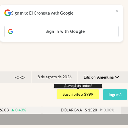
×
Sign in to El Cronista with Google
8 de agosto de 2026
Edición:
Argentina
FORO
¡Navegá sin limites!
Argentina
Suscribite x $999
Ingresá
España
México
0.43
%
DÓLAR BNA
$
1520
0.00
%
USA
Colombia