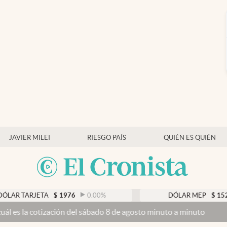
JAVIER MILEI
RIESGO PAÍS
QUIÉN ES QUIÉN
TARJETA
$
1976
0.00
%
DÓLAR MEP
$
1526,03
 cotización del sábado 8 de agosto minuto a minuto