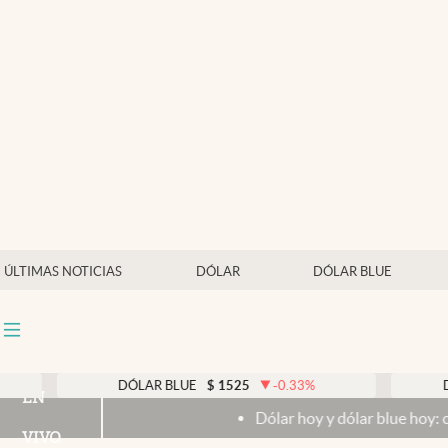
Últimas noticias
Dólar
Members
Economía y Política
Finanzas y Mercados
Mercados Online
ÚLTIMAS NOTICIAS
DÓLAR
DÓLAR BLUE
Negocios
Columnistas
Otras secciones
DÓLAR BLUE
$
1525
-0.33
%
DÓLAR 
EN
Dólar hoy y dólar blue hoy: cuál es la
Apertura
VIVO