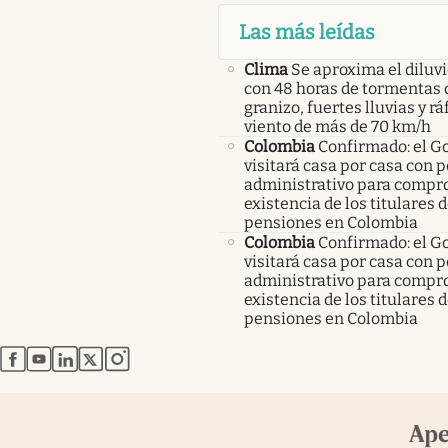
Las más leídas
Clima
Se aproxima el diluvi
con 48 horas de tormentas 
granizo, fuertes lluvias y r
viento de más de 70 km/h
Colombia
Confirmado: el G
visitará casa por casa con 
administrativo para compro
existencia de los titulares 
pensiones en Colombia
Colombia
Confirmado: el G
visitará casa por casa con 
administrativo para compro
existencia de los titulares 
pensiones en Colombia
abre en nueva pestaña
abre en nueva pestaña
abre en nueva pestaña
abre en nueva pestaña
abre en nueva pestaña