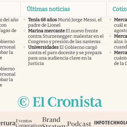
Últimas noticias
Cotiz
o del año
Tenía 68 años
Murió Jorge Messi, el
Merca
con
padre de Lionel
cuál e
áfagas de
agost
Marina mercante
El nuevo frente
contra Sturzenegger: malestar en el
Merca
obierno
Congreso y presión de las navieras
alza: 
personal
cuand
Universidades
El Gobierno cargó
bar la
contra el paro docente y se prepara
Merca
de
para una audiencia clave en la
cuánto
Justicia
de la 
obierno
personal
bar la
de