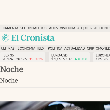
Últimas Noticias
TORMENTA
SEGURIDAD
JUBILADOS
VIVIENDA
ALQUILER
ACCIONE
Economía y finanzas
SOCIAL
Argentina
Política
España
Actualidad
ULTIMAS
ECONOMÍA
IBEX
POLÍTICA
ACTUALIDAD
CRIPTOMONE
México
NOTICIAS
Y
Y
IBEX 35
EURO-USD
EURONE
Criptomonedas
20.176
20.176
-0.02
%
$
1,16
$
1,16
0.01
%
USA
1965,65
FINANZAS
EURO
Colombia
noche
España
Uruguay
noche