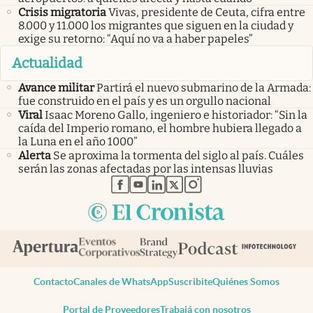
Crisis migratoria
Vivas, presidente de Ceuta, cifra entre
8.000 y 11.000 los migrantes que siguen en la ciudad y
exige su retorno: “Aquí no va a haber papeles”
Actualidad
Avance militar
Partirá el nuevo submarino de la Armada:
fue construido en el país y es un orgullo nacional
Viral
Isaac Moreno Gallo, ingeniero e historiador: “Sin la
caída del Imperio romano, el hombre hubiera llegado a
la Luna en el año 1000”
Alerta
Se aproxima la tormenta del siglo al país. Cuáles
serán las zonas afectadas por las intensas lluvias
abre en nueva pestaña
abre en nueva pestaña
abre en nueva pestaña
abre en nueva pestaña
abre en nueva pestaña
Contacto
Canales de WhatsApp
Suscribite
Quiénes Somos
Portal de Proveedores
Trabajá con nosotros