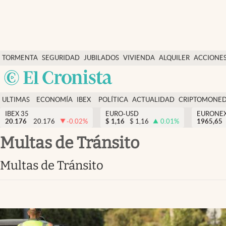
Últimas Noticias
TORMENTA
SEGURIDAD
JUBILADOS
VIVIENDA
ALQUILER
ACCIONE
Economía y finanzas
SOCIAL
Argentina
Política
España
Actualidad
ULTIMAS
ECONOMÍA
IBEX
POLÍTICA
ACTUALIDAD
CRIPTOMONE
México
NOTICIAS
Y
Y
IBEX 35
EURO-USD
EURONE
Criptomonedas
20.176
20.176
-0.02
%
$
1,16
$
1,16
0.01
%
USA
1965,65
FINANZAS
EURO
Colombia
Multas de Tránsito
España
Uruguay
Multas de Tránsito