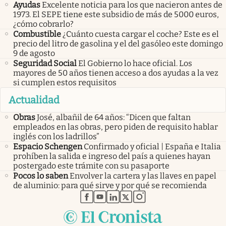
Ayudas
Excelente noticia para los que nacieron antes de
1973. El SEPE tiene este subsidio de más de 5000 euros,
¿cómo cobrarlo?
Combustible
¿Cuánto cuesta cargar el coche? Este es el
precio del litro de gasolina y el del gasóleo este domingo
9 de agosto
Seguridad Social
El Gobierno lo hace oficial. Los
mayores de 50 años tienen acceso a dos ayudas a la vez
si cumplen estos requisitos
Actualidad
Obras
José, albañil de 64 años: “Dicen que faltan
empleados en las obras, pero piden de requisito hablar
inglés con los ladrillos”
Espacio Schengen
Confirmado y oficial | España e Italia
prohíben la salida e ingreso del país a quienes hayan
postergado este trámite con su pasaporte
Pocos lo saben
Envolver la cartera y las llaves en papel
de aluminio: para qué sirve y por qué se recomienda
abre en nueva pestaña
abre en nueva pestaña
abre en nueva pestaña
abre en nueva pestaña
abre en nueva pestaña