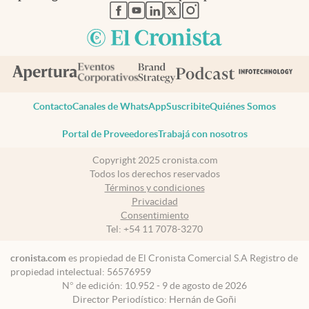
abre en nueva pestaña
abre en nueva pestaña
abre en nueva pestaña
abre en nueva pestaña
abre en nueva pestaña
Contacto
Canales de WhatsApp
Suscribite
Quiénes Somos
Portal de Proveedores
Trabajá con nosotros
Copyright 2025 cronista.com
Todos los derechos reservados
Términos y condiciones
Privacidad
Consentimiento
Tel:
+54 11 7078-3270
cronista.com
es propiedad de El Cronista Comercial S.A Registro de
propiedad intelectual: 56576959
N° de edición: 10.952 - 9 de agosto de 2026
Director Periodístico: Hernán de Goñi