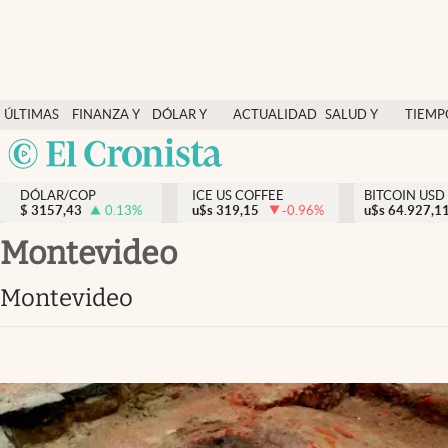
Finanzas y economía
ÚLTIMAS
FINANZA Y
DÓLAR Y
ACTUALIDAD
SALUD Y
TIEMP
Salud y nutrición
NOTICIAS
ECONOMÍA
MERCADOS
NUTRICIÓN
LIBRE
Argentina
Vida espiritual
España
Actualidad
DÓLAR/COP
ICE US COFFEE
BITCOIN USD
$
3157,43
0.13
%
u$s
319,15
-0.96
%
u$s
México
64.927,1
Tiempo libre
USA
Montevideo
Dólar y mercados
Colombia
Montevideo
Uruguay
Curiosidades
Colombia